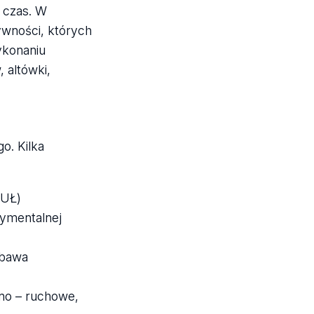
 czas. W
ywności, których
ykonaniu
 altówki,
o. Kilka
 UŁ)
rymentalnej
abawa
zno – ruchowe,