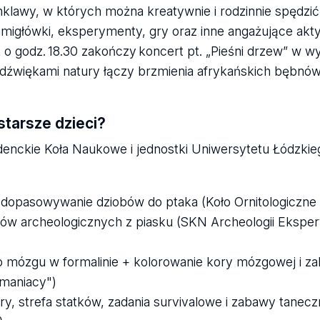
nklawy, w których można kreatywnie i rodzinnie spędzić
 łamigłówki, eksperymenty, gry oraz inne angażujące akt
o godz. 18.30 zakończy koncert pt. „Pieśni drzew” w w
dźwiękami natury łączy brzmienia afrykańskich bębnów,
 starsze dzieci?
enckie Koła Naukowe i jednostki Uniwersytetu Łódzkieg
 w dopasowywanie dziobów do ptaka (Koło Ornitologiczne
ków archeologicznych z piasku (SKN Archeologii Ekspe
o mózgu w formalinie + kolorowanie kory mózgowej i z
maniacy")
y, strefa statków, zadania survivalowe i zabawy tanec