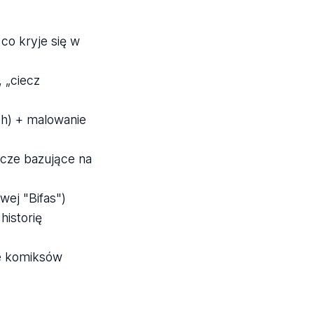
o kryje się w
 „ciecz
ch) + malowanie
wcze bazujące na
ej "Bifas")
historię
ie komiksów