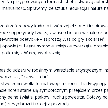
. Na przygotowanych formach chętni stworzą autorski
 manualność. Sprawimy, że sztuka, edukacja i natura ha
zestrzeń zabawy kadrem i twórczej ekspresji inspirowa
 łódzkiej przyrody tworząc własne historie wizualne z 
zewrotnie poetyckie – zaproszą Was do gry skojarzeń i 
j opowieści. Leśne symbole, miejskie zwierzęta, organi
 spotka się z Waszą wyobraźnią.
nas do udziału w rodzinnym warsztacie artystycznym i
tworzenia „Drzewo – dar”.
stworzenie wielkoformatowego norenu – tradycyjnej jap
acie noren stanie się symbolicznym przejściem przez pa
ny pełne światła, ptaków i ruchu powietrza. Gotowy nor
ci, wyobraźni i relacji z przyrodą.