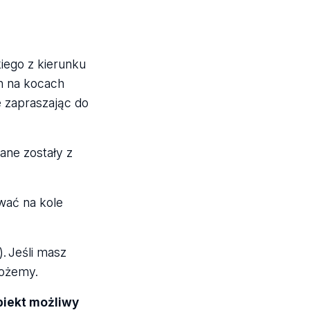
iego z kierunku
ch na kocach
 zapraszając do
ane zostały z
wać na kole
. Jeśli masz
ożemy.
biekt możliwy