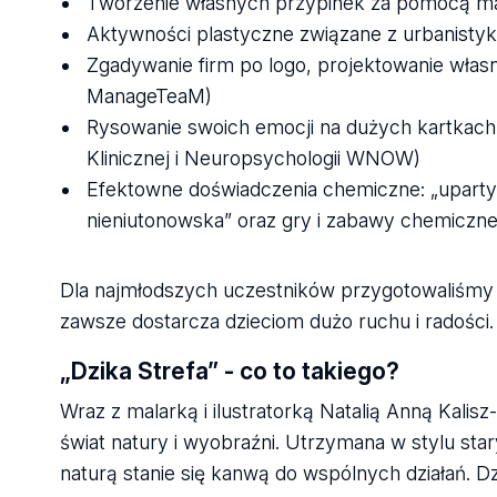
Tworzenie własnych przypinek za pomocą m
Aktywności plastyczne związane z urbanisty
Zgadywanie firm po logo, projektowanie własne
ManageTeaM)
Rysowanie swoich emocji na dużych kartkach 
Klinicznej i Neuropsychologii WNOW)
Efektowne doświadczenia chemiczne: „uparty ro
nieniutonowska” oraz gry i zabawy chemiczne
Dla najmłodszych uczestników przygotowaliśm
zawsze dostarcza dzieciom dużo ruchu i radości.
„Dzika Strefa” - co to takiego?
Wraz z malarką i ilustratorką Natalią Anną Kalis
świat natury i wyobraźni. Utrzymana w stylu sta
naturą stanie się kanwą do wspólnych działań. Dz