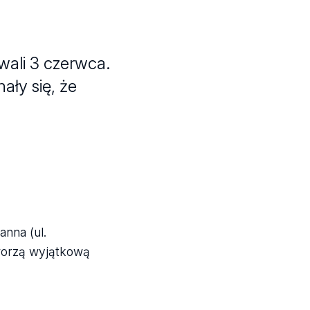
wali 3 czerwca.
ły się, że
nna (ul.
tworzą wyjątkową