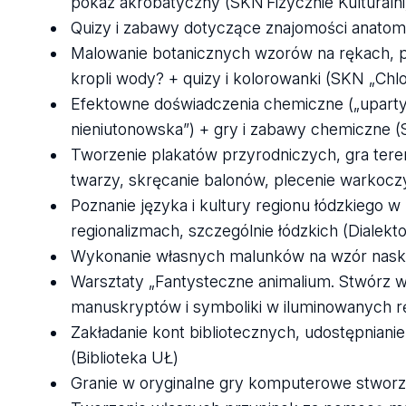
pokaz akrobatyczny (SKN Fizycznie Kulturalni
Quizy i zabawy dotyczące znajomości anatomii
Malowanie botanicznych wzorów na rękach, p
kropli wody? + quizy i kolorowanki (SKN „Chlo
Efektowne doświadczenia chemiczne („uparty ro
nieniutonowska”) + gry i zabawy chemiczne (
Tworzenie plakatów przyrodniczych, gra ter
twarzy, skręcanie balonów, plecenie warkoc
Poznanie języka i kultury regionu łódzkiego 
regionalizmach, szczególnie łódzkich (Dialek
Wykonanie własnych malunków na wzór naskal
Warsztaty „Fantysteczne animalium. Stwórz w
manuskryptów i symboliki w iluminowanych rę
Zakładanie kont bibliotecznych, udostępnia
(Biblioteka UŁ)
Granie w oryginalne gry komputerowe stworz