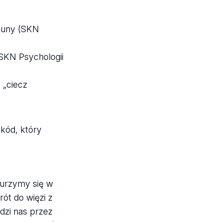
rtuny (SKN
SKN Psychologii
 „ciecz
kód, który
anurzymy się w
ót do więzi z
dzi nas przez