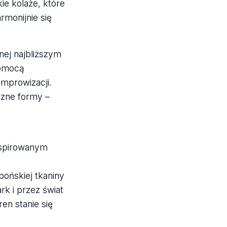
e kolaże, które
rmonijnie się
nej najbliższym
pomocą
improwizacji.
czne formy –
nspirowanym
ońskiej tkaniny
rk i przez świat
en stanie się