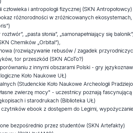
)
 człowieka i antropologii fizycznej (SKN Antropołowcy)
okaz różnorodności w zróżnicowanych ekosystemach, c
ris”)
ztwór”, „pasta słonia”, „samonapełniający się balonik”,
SKN Chemików „Orbital”),
enowa (rozwiązywanie rebusów / zagadek przyrodniczy
zyków, tor przeszkód (SKN ACoTo?)
w porównaniu z innymi obszarami Polski - gry językozna
tologiczne Koło Naukowe UŁ)
nych (Studenckie Koło Naukowe Archeologii Pradziejow
łasne zwierzę mocy" - uczestnicy poznają fascynującą 
kopisach i starodrukach (Biblioteka UŁ)
nie czytników ebook z dostępem do Legimi, wypożyczan
one bezpośrednio przez studentów (SKN Artefakty)