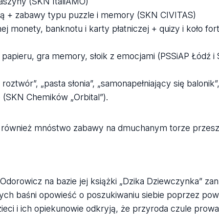
aszyny (SKN ItaliAMO)
ką + zabawy typu puzzle i memory (SKN CIVITAS)
j monety, banknotu i karty płatniczej + quizy i koło fo
papieru, gra memory, słoik z emocjami (PSSiAP Łódź i 
ztwór”, „pasta słonia”, „samonapełniający się balonik”,
 (SKN Chemików „Orbital”).
y również mnóstwo zabawy na dmuchanym torze przesz
z-Odorowicz na bazie jej książki „Dzika Dziewczynka” z
rych baśni opowieść o poszukiwaniu siebie poprzez powr
ieci i ich opiekunowie odkryją, że przyroda czule prowa