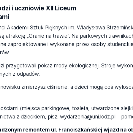
zi i uczniowie XII Liceum
nami
enci Akademii Sztuk Pięknych im. Władysława Strzemińsk
wą atrakcję „Granie na trawie”. Na parkowych trawnika
yjne zaprojektowane i wykonane przez osoby studenckie
orów.
i przygotowali pokaz mody ekologicznej. Stroje wykon
anych z odpadów.
nowisku zmierzysz ciśnienie, a dzieci mogą coś wyloso
ciami (miejsca parkingowe, toaleta, utwardzone alejki)
ictwa z dzieckiem, pisz:
wydarzenia@uni.lodz.pl
– pom
adzonym remontem ul. Franciszkańskiej wjazd na o