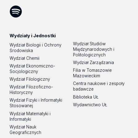
Facebook
Instagram
LinkedIn
YouTube
Flickr
SoundCloud
Tik
Tok
Spotify
Podcast
Wydziały i Jednostki
Wydział Studiów
Wydział Biologii i Ochrony
Międzynarodowych i
Środowiska
Politologicznych
Wydział Chemii
Wydział Zarządzania
Wydział Ekonomiczno-
Filia w Tomaszowie
Socjologiczny
Mazowieckim
Wydział Filologiczny
Centra naukowe i zespoły
Wydział Filozoficzno-
badawcze
Historyczny
Biblioteka UŁ
Wydział Fizyki i Informatyki
Wydawnictwo UŁ
Stosowanej
Wydział Matematyki i
Informatyki
Wydział Nauk
Geograficznych