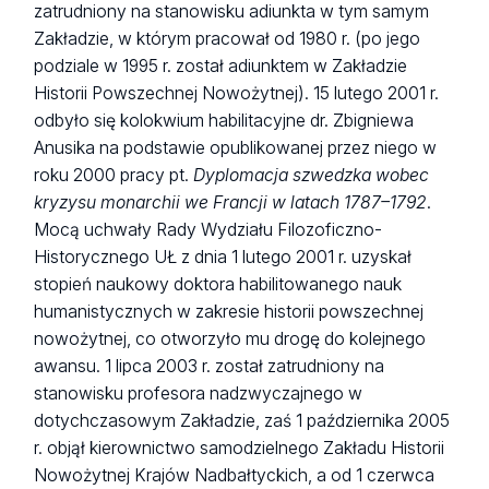
zatrudniony na stanowisku adiunkta w tym samym
Zakładzie, w którym pracował od 1980 r. (po jego
podziale w 1995 r. został adiunktem w Zakładzie
Historii Powszechnej Nowożytnej). 15 lutego 2001 r.
odbyło się kolokwium habilitacyjne dr. Zbigniewa
Anusika na podstawie opublikowanej przez niego w
roku 2000 pracy pt.
Dyplomacja szwedzka wobec
kryzysu monarchii we Francji w latach 1787–1792
.
Mocą uchwały Rady Wydziału Filozoficzno-
Historycznego UŁ z dnia 1 lutego 2001 r. uzyskał
stopień naukowy doktora habilitowanego nauk
humanistycznych w zakresie historii powszechnej
nowożytnej, co otworzyło mu drogę do kolejnego
awansu. 1 lipca 2003 r. został zatrudniony na
stanowisku profesora nadzwyczajnego w
dotychczasowym Zakładzie, zaś 1 października 2005
r. objął kierownictwo samodzielnego Zakładu Historii
Nowożytnej Krajów Nadbałtyckich, a od 1 czerwca