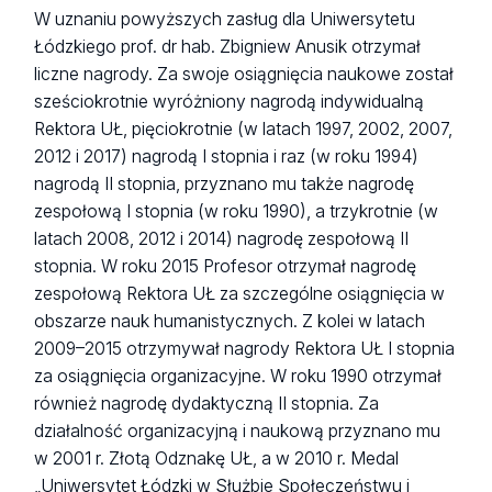
W uznaniu powyższych zasług dla Uniwersytetu
Łódzkiego prof. dr hab. Zbigniew Anusik otrzymał
liczne nagrody. Za swoje osiągnięcia naukowe został
sześciokrotnie wyróżniony nagrodą indywidualną
Rektora UŁ, pięciokrotnie (w latach 1997, 2002, 2007,
2012 i 2017) nagrodą I stopnia i raz (w roku 1994)
nagrodą II stopnia, przyznano mu także nagrodę
zespołową I stopnia (w roku 1990), a trzykrotnie (w
latach 2008, 2012 i 2014) nagrodę zespołową II
stopnia. W roku 2015 Profesor otrzymał nagrodę
zespołową Rektora UŁ za szczególne osiągnięcia w
obszarze nauk humanistycznych. Z kolei w latach
2009–2015 otrzymywał nagrody Rektora UŁ I stopnia
za osiągnięcia organizacyjne. W roku 1990 otrzymał
również nagrodę dydaktyczną II stopnia. Za
działalność organizacyjną i naukową przyznano mu
w 2001 r. Złotą Odznakę UŁ, a w 2010 r. Medal
„Uniwersytet Łódzki w Służbie Społeczeństwu i