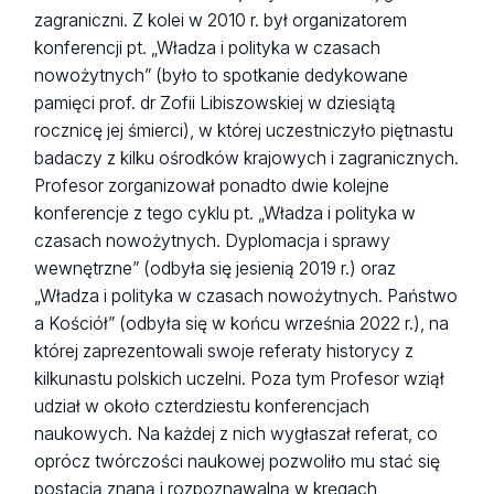
zagraniczni. Z kolei w 2010 r. był organizatorem
konferencji pt. „Władza i polityka w czasach
nowożytnych” (było to spotkanie dedykowane
pamięci prof. dr Zofii Libiszowskiej w dziesiątą
rocznicę jej śmierci), w której uczestniczyło piętnastu
badaczy z kilku ośrodków krajowych i zagranicznych.
Profesor zorganizował ponadto dwie kolejne
konferencje z tego cyklu pt. „Władza i polityka w
czasach nowożytnych. Dyplomacja i sprawy
wewnętrzne” (odbyła się jesienią 2019 r.) oraz
„Władza i polityka w czasach nowożytnych. Państwo
a Kościół” (odbyła się w końcu września 2022 r.), na
której zaprezentowali swoje referaty historycy z
kilkunastu polskich uczelni. Poza tym Profesor wziął
udział w około czterdziestu konferencjach
naukowych. Na każdej z nich wygłaszał referat, co
oprócz twórczości naukowej pozwoliło mu stać się
postacią znaną i rozpoznawalną w kręgach