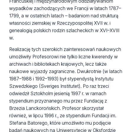
Francuskiej i międzynarodowym oddziaływaniom
wypadków zachodzących we Francji w latach 1787–
1799, a w ostatnich latach – badaniom nad strukturą
własności ziemskiej w Rzeczypospolitej XVII w. i
genealogią polskich rodzin szlacheckich w XVI–XVIII
w.
Realizację tych szerokich zainteresowań naukowych
umożliwiły Profesorowi nie tylko liczne kwerendy w
archiwach i bibliotekach krajowych, lecz także
naukowe wyjazdy zagraniczne. Dwukrotnie (w latach
1987–1988 i 1992–1993) był stypendystą Instytutu
Szwedzkiego (Sveriges Institutet). Po raz trzeci
odwiedził Sztokholm jesienią 1997 r. w ramach
stypendium przyznanego mu przez Fundację z
Brzezia Lanckorońskich. Profesor skorzystał
również, w lipcu 1996 r., ze stypendium Fundacji im.
Stefana Batorego, które umożliwiło mu podjęcie
badań naukowych na Uniwersytecie w Oksfordzie