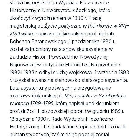
studia historyczne na Wydziale Filozoficzno-
Historycznym Uniwersytetu Łódzkiego, które
ukończył z wyróżnieniem w 1980 r. Pracę
magisterską pt.
Życie polityczne w Piotrkowie w XVI–
XVIII wieku
napisał pod kierunkiem prof. dr. hab.
Bohdana Baranowskiego. 1 października 1980 r.
został zatrudniony na stanowisku asystenta w
Zakładzie Historii Powszechnej Nowożytnej i
Najnowszej w Instytucie Historii UŁ. Na przełomie
1982 i 1983 r. odbył służbę wojskową. 1 września 1983
r. uzyskał awans na stanowisko starszego asystenta.
Lata asystentury poświęcił na przygotowanie
rozprawy doktorskiej pt.
Misja polska w Sztokholmie
w latach 1789–1795
, którą napisał pod kierunkiem
prof. dr Zofii Libiszowskiej i obronił w grudniu 1989 r.
18 stycznia 1990 r. Rada Wydziału Filozoficzno-
Historycznego UŁ nadała mu stopnień doktora nauk
humanistycznych, zaś miesiąc później został