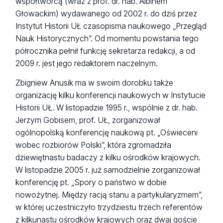
współtwórcą (wraz z prof. dr. hab. Albinem
Głowackim) wydawanego od 2002 r. do dziś przez
Instytut Historii UŁ czasopisma naukowego „Przegląd
Nauk Historycznych”. Od momentu powstania tego
półrocznika pełnił funkcję sekretarza redakcji, a od
2009 r. jest jego redaktorem naczelnym.
Zbigniew Anusik ma w swoim dorobku także
organizację kilku konferencji naukowych w Instytucie
Historii UŁ. W listopadzie 1995 r., wspólnie z dr. hab.
Jerzym Gobisem, prof. UŁ, zorganizował
ogólnopolską konferencję naukową pt. „Oświeceni
wobec rozbiorów Polski”, która zgromadziła
dziewiętnastu badaczy z kilku ośrodków krajowych.
W listopadzie 2005 r. już samodzielnie zorganizował
konferencję pt. „Spory o państwo w dobie
nowożytnej. Między racją stanu a partykularyzmem”,
w której uczestniczyło trzydziestu trzech referentów
z kilkunastu ośrodków krajowych oraz dwaj goście