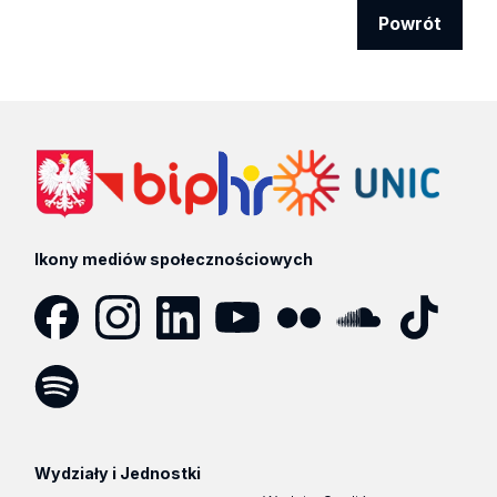
Powrót
Ikony mediów społecznościowych
Facebook
Instagram
LinkedIn
YouTube
Flickr
SoundCloud
Tik
Tok
Spotify
Podcast
Wydziały i Jednostki