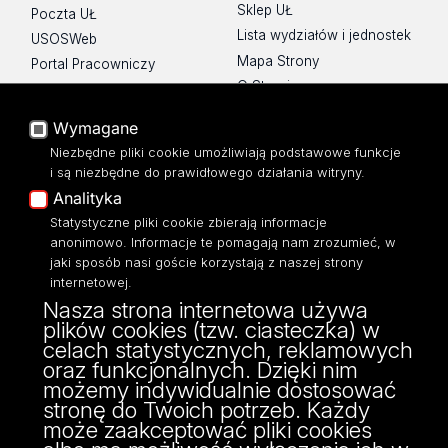
Sklep UŁ
Poczta UŁ
Lista wydziałów i jednostek
USOSWeb
Mapa Strony
Portal Pracowniczy
O Stronie
Baza Aktów Własnych
Platforma e-learningowa
Wymagane
Moodle
Niezbędne pliki cookie umożliwiają podstawowe funkcje
Eksperci UŁ
i są niezbędne do prawidłowego działania witryny.
Polityka Prywatności
Analityka
Dostępność
Statystyczne pliki cookie zbierają informacje
anonimowo. Informacje te pomagają nam zrozumieć, w
jaki sposób nasi goście korzystają z naszej strony
internetowej.
Nasza strona internetowa używa
ul. Narutowicza 68, 90-136 Łódź
plików cookies (tzw. ciasteczka) w
NIP: 724 000 32 43
celach statystycznych, reklamowych
Adres do doręczeń elektronicznych (ADE):
oraz funkcjonalnych. Dzięki nim
AE:PL-74796-17640-IHHIV-17
możemy indywidualnie dostosować
KONTAKT
stronę do Twoich potrzeb. Każdy
może zaakceptować pliki cookies