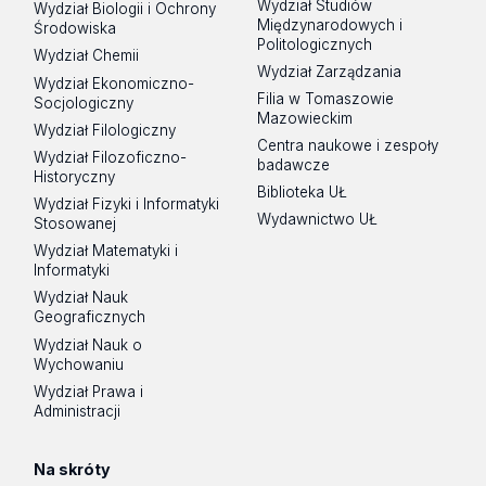
Wydział Studiów
Wydział Biologii i Ochrony
Międzynarodowych i
Środowiska
Politologicznych
Wydział Chemii
Wydział Zarządzania
Wydział Ekonomiczno-
Filia w Tomaszowie
Socjologiczny
Mazowieckim
Wydział Filologiczny
Centra naukowe i zespoły
Wydział Filozoficzno-
badawcze
Historyczny
Biblioteka UŁ
Wydział Fizyki i Informatyki
Wydawnictwo UŁ
Stosowanej
Wydział Matematyki i
Informatyki
Wydział Nauk
Geograficznych
Wydział Nauk o
Wychowaniu
Wydział Prawa i
Administracji
Na skróty