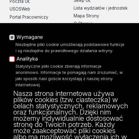
Sklep UŁ
Poczta UŁ
Lista wydziałów i jednostek
USOSWeb
Mapa Strony
Portal Pracowniczy
O Stronie
Baza Aktów Własnych
Platforma e-learningowa
Wymagane
Moodle
Niezbędne pliki cookie umożliwiają podstawowe funkcje
Eksperci UŁ
i są niezbędne do prawidłowego działania witryny.
Polityka Prywatności
Analityka
Dostępność
Statystyczne pliki cookie zbierają informacje
anonimowo. Informacje te pomagają nam zrozumieć, w
jaki sposób nasi goście korzystają z naszej strony
internetowej.
Nasza strona internetowa używa
ul. Narutowicza 68, 90-136 Łódź
plików cookies (tzw. ciasteczka) w
NIP: 724 000 32 43
celach statystycznych, reklamowych
Adres do doręczeń elektronicznych (ADE):
oraz funkcjonalnych. Dzięki nim
AE:PL-74796-17640-IHHIV-17
możemy indywidualnie dostosować
KONTAKT
stronę do Twoich potrzeb. Każdy
może zaakceptować pliki cookies
albo ma możliwość wyłączenia ich w