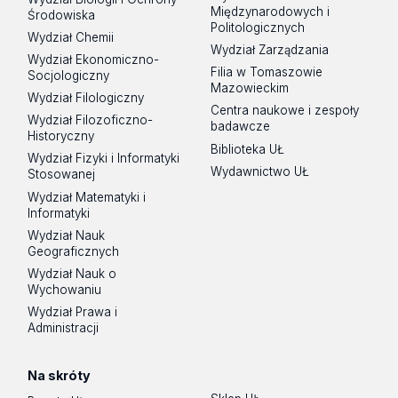
Międzynarodowych i
Środowiska
Politologicznych
Wydział Chemii
Wydział Zarządzania
Wydział Ekonomiczno-
Filia w Tomaszowie
Socjologiczny
Mazowieckim
Wydział Filologiczny
Centra naukowe i zespoły
Wydział Filozoficzno-
badawcze
Historyczny
Biblioteka UŁ
Wydział Fizyki i Informatyki
Wydawnictwo UŁ
Stosowanej
Wydział Matematyki i
Informatyki
Wydział Nauk
Geograficznych
Wydział Nauk o
Wychowaniu
Wydział Prawa i
Administracji
Na skróty