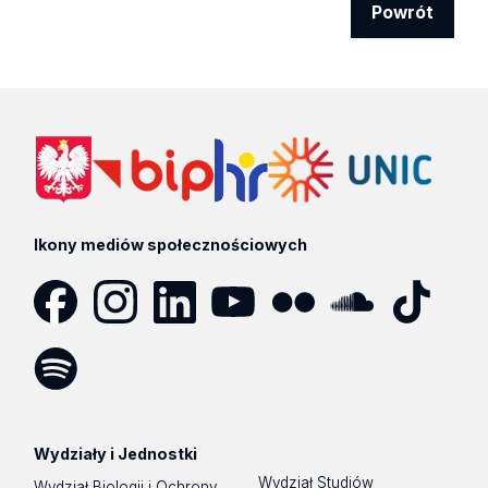
Powrót
Ikony mediów społecznościowych
Facebook
Instagram
LinkedIn
YouTube
Flickr
SoundCloud
Tik
Tok
Spotify
Podcast
Wydziały i Jednostki
Wydział Studiów
Wydział Biologii i Ochrony