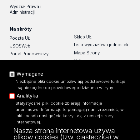
Wydział Prawa i
Administracji
Na skróty
Sklep UŁ
Poczta UŁ
Lista wydziałów i jednostek
USOSWeb
Mapa Strony
Portal Pracowniczy
O Stronie
Baza Aktów Własnych
Platforma e-learningowa
Wymagane
Moodle
Niezbędne pliki cookie umożliwiają podstawowe funkcje
Eksperci UŁ
i są niezbędne do prawidłowego działania witryny.
Polityka Prywatności
Analityka
Dostępność
Statystyczne pliki cookie zbierają informacje
anonimowo. Informacje te pomagają nam zrozumieć, w
jaki sposób nasi goście korzystają z naszej strony
internetowej.
Nasza strona internetowa używa
ul. Narutowicza 68, 90-136 Łódź
plików cookies (tzw. ciasteczka) w
NIP: 724 000 32 43