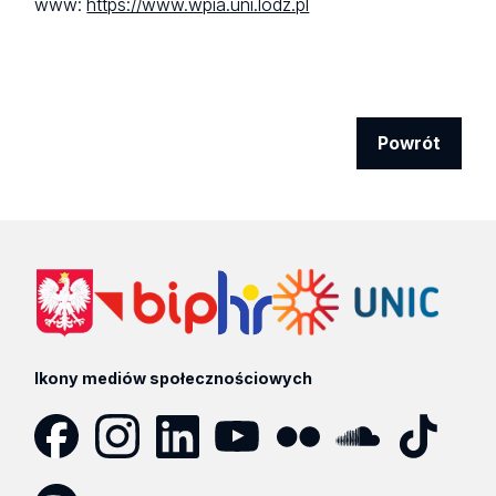
www:
https://www.wpia.uni.lodz.pl
Powrót
Ikony mediów społecznościowych
Facebook
Instagram
LinkedIn
YouTube
Flickr
SoundCloud
Tik
Tok