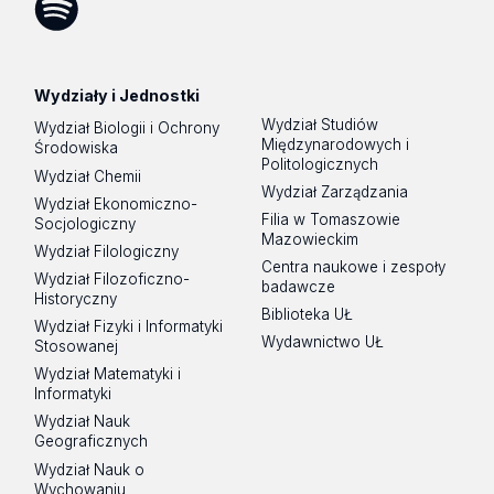
Spotify
Podcast
Wydziały i Jednostki
Wydział Studiów
Wydział Biologii i Ochrony
Międzynarodowych i
Środowiska
Politologicznych
Wydział Chemii
Wydział Zarządzania
Wydział Ekonomiczno-
Filia w Tomaszowie
Socjologiczny
Mazowieckim
Wydział Filologiczny
Centra naukowe i zespoły
Wydział Filozoficzno-
badawcze
Historyczny
Biblioteka UŁ
Wydział Fizyki i Informatyki
Wydawnictwo UŁ
Stosowanej
Wydział Matematyki i
Informatyki
Wydział Nauk
Geograficznych
Wydział Nauk o
Wychowaniu