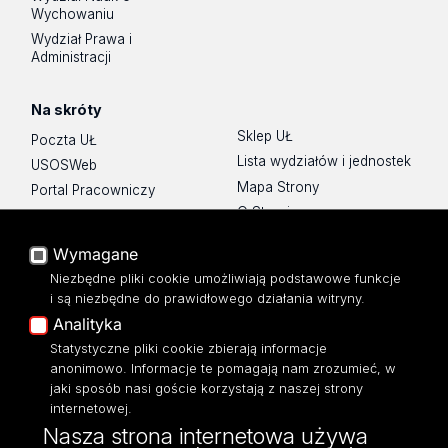
Wychowaniu
Wydział Prawa i
Administracji
Na skróty
Sklep UŁ
Poczta UŁ
Lista wydziałów i jednostek
USOSWeb
Mapa Strony
Portal Pracowniczy
O Stronie
Baza Aktów Własnych
Platforma e-learningowa
Wymagane
Moodle
Niezbędne pliki cookie umożliwiają podstawowe funkcje
Eksperci UŁ
i są niezbędne do prawidłowego działania witryny.
Polityka Prywatności
Analityka
Dostępność
Statystyczne pliki cookie zbierają informacje
anonimowo. Informacje te pomagają nam zrozumieć, w
jaki sposób nasi goście korzystają z naszej strony
internetowej.
Nasza strona internetowa używa
ul. Narutowicza 68, 90-136 Łódź