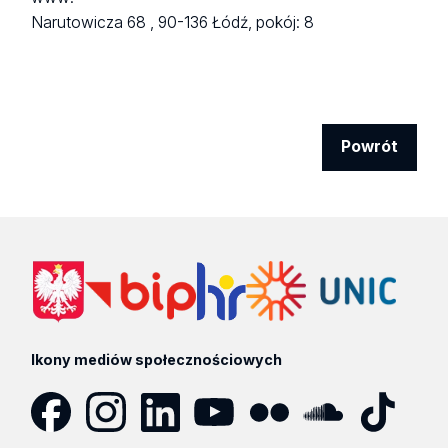
Narutowicza 68 ,
90-136 Łódź,
pokój: 8
Powrót
Ikony mediów społecznościowych
Facebook
Instagram
LinkedIn
YouTube
Flickr
SoundCloud
Tik