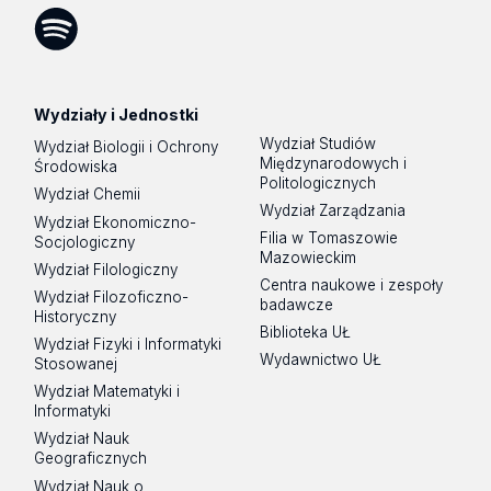
Tok
Spotify
Podcast
Wydziały i Jednostki
Wydział Studiów
Wydział Biologii i Ochrony
Międzynarodowych i
Środowiska
Politologicznych
Wydział Chemii
Wydział Zarządzania
Wydział Ekonomiczno-
Filia w Tomaszowie
Socjologiczny
Mazowieckim
Wydział Filologiczny
Centra naukowe i zespoły
Wydział Filozoficzno-
badawcze
Historyczny
Biblioteka UŁ
Wydział Fizyki i Informatyki
Wydawnictwo UŁ
Stosowanej
Wydział Matematyki i
Informatyki
Wydział Nauk
Geograficznych
Wydział Nauk o