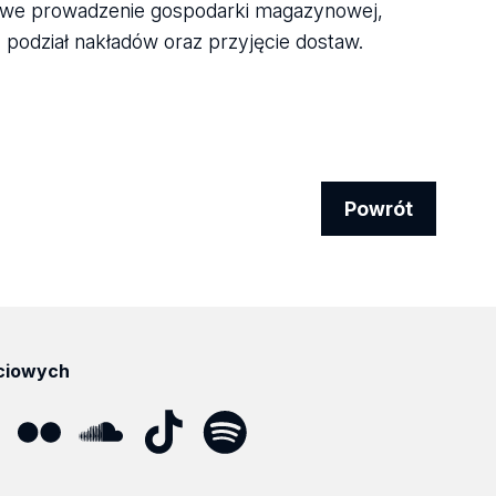
łowe prowadzenie gospodarki magazynowej,
odział nakładów oraz przyjęcie dostaw.
Powrót
ciowych
ube
Flickr
SoundCloud
Tik
Spotify
Podcast
Tok