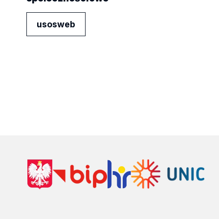
usosweb