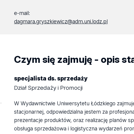
e-mail:
dagmara.gryszkiewicz@adm.uni.lodz.pl
Czym się zajmuję - opis s
specjalista ds. sprzedaży
Dział Sprzedaży i Promocji
W Wydawnictwie Uniwersytetu Łódzkiego zajmuję s
stacjonarnej, odpowiedzialna jestem za profesjon
prezentacje produktów, oraz realizację planów 
obsługa sprzedażowa i logistyczna wydarzeń pro