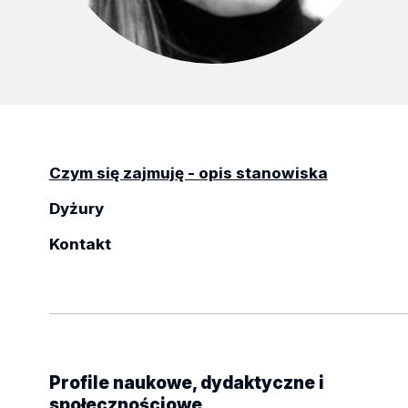
Czym się zajmuję - opis stanowiska
Dyżury
Kontakt
Profile naukowe, dydaktyczne i
społecznościowe