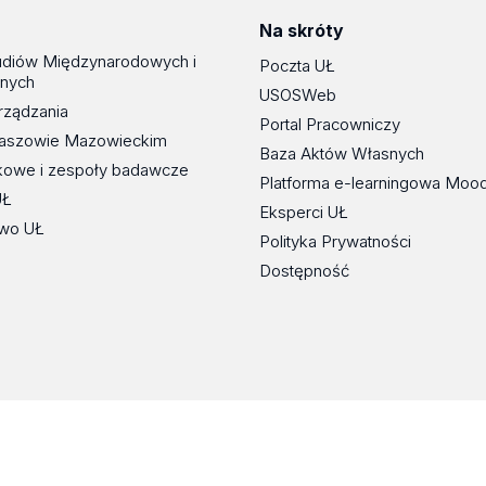
Na skróty
udiów Międzynarodowych i
Poczta UŁ
znych
USOSWeb
rządzania
Portal Pracowniczy
maszowie Mazowieckim
Baza Aktów Własnych
kowe i zespoły badawcze
Platforma e-learningowa Moo
UŁ
Eksperci UŁ
wo UŁ
Polityka Prywatności
Dostępność