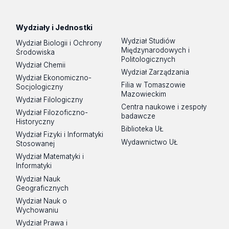
Spotify
Podcast
Wydziały i Jednostki
Wydział Studiów
Wydział Biologii i Ochrony
Międzynarodowych i
Środowiska
Politologicznych
Wydział Chemii
Wydział Zarządzania
Wydział Ekonomiczno-
Filia w Tomaszowie
Socjologiczny
Mazowieckim
Wydział Filologiczny
Centra naukowe i zespoły
Wydział Filozoficzno-
badawcze
Historyczny
Biblioteka UŁ
Wydział Fizyki i Informatyki
Wydawnictwo UŁ
Stosowanej
Wydział Matematyki i
Informatyki
Wydział Nauk
Geograficznych
Wydział Nauk o
Wychowaniu
Wydział Prawa i