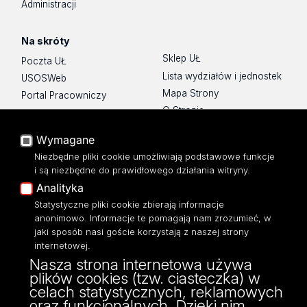
Administracji
Na skróty
Sklep UŁ
Poczta UŁ
Lista wydziałów i jednostek
USOSWeb
Mapa Strony
Portal Pracowniczy
O Stronie
Baza Aktów Własnych
Platforma e-learningowa
Wymagane
Moodle
Niezbędne pliki cookie umożliwiają podstawowe funkcje
Eksperci UŁ
i są niezbędne do prawidłowego działania witryny.
Polityka Prywatności
Analityka
Dostępność
Statystyczne pliki cookie zbierają informacje
anonimowo. Informacje te pomagają nam zrozumieć, w
jaki sposób nasi goście korzystają z naszej strony
internetowej.
Nasza strona internetowa używa
ul. Narutowicza 68, 90-136 Łódź
plików cookies (tzw. ciasteczka) w
NIP: 724 000 32 43
celach statystycznych, reklamowych
Adres do doręczeń elektronicznych (ADE):
oraz funkcjonalnych. Dzięki nim
AE:PL-74796-17640-IHHIV-17