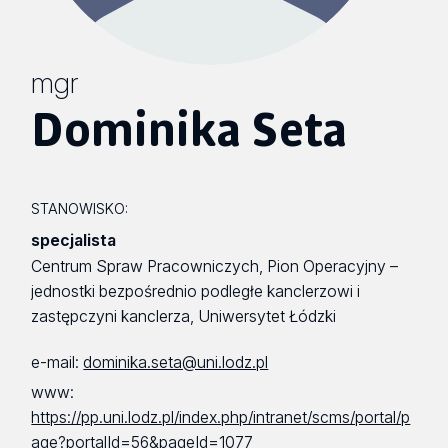
mgr
Dominika Seta
STANOWISKO:
specjalista
Centrum Spraw Pracowniczych, Pion Operacyjny –
jednostki bezpośrednio podległe kanclerzowi i
zastępczyni kanclerza, Uniwersytet Łódzki
e-mail:
dominika.seta@uni.lodz.pl
www:
https://pp.uni.lodz.pl/index.php/intranet/scms/portal/p
age?portalId=56&pageId=1077