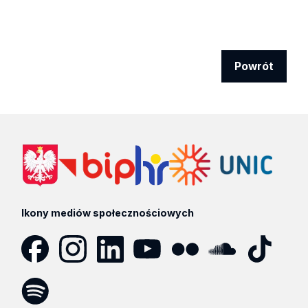
Powrót
Ikony mediów społecznościowych
Facebook
Instagram
LinkedIn
YouTube
Flickr
SoundCloud
Tik
Tok