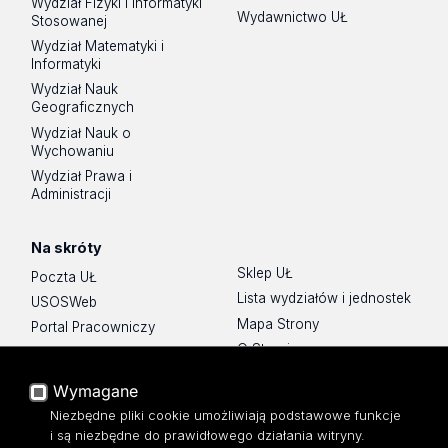
Wydział Fizyki i Informatyki
Wydawnictwo UŁ
Stosowanej
Wydział Matematyki i
Informatyki
Wydział Nauk
Geograficznych
Wydział Nauk o
Wychowaniu
Wydział Prawa i
Administracji
Na skróty
Sklep UŁ
Poczta UŁ
Lista wydziałów i jednostek
USOSWeb
Mapa Strony
Portal Pracowniczy
O Stronie
Baza Aktów Własnych
Platforma e-learningowa
Wymagane
Moodle
Niezbędne pliki cookie umożliwiają podstawowe funkcje
Eksperci UŁ
i są niezbędne do prawidłowego działania witryny.
Polityka Prywatności