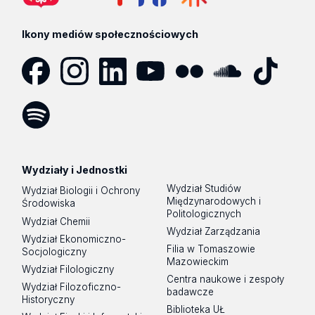
Ikony mediów społecznościowych
Facebook
Instagram
LinkedIn
YouTube
Flickr
SoundCloud
Tik
Tok
Spotify
Podcast
Wydziały i Jednostki
Wydział Studiów
Wydział Biologii i Ochrony
Międzynarodowych i
Środowiska
Politologicznych
Wydział Chemii
Wydział Zarządzania
Wydział Ekonomiczno-
Filia w Tomaszowie
Socjologiczny
Mazowieckim
Wydział Filologiczny
Centra naukowe i zespoły
Wydział Filozoficzno-
badawcze
Historyczny
Biblioteka UŁ