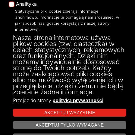
Analityka
Dostępność
Statystyczne pliki cookie zbierają informacje
anonimowo. Informacje te pomagają nam zrozumieć, w
jaki sposób nasi goście korzystają z naszej strony
internetowej.
Nasza strona internetowa używa
ul. Narutowicza 68, 90-136 Łódź
plików cookies (tzw. ciasteczka) w
NIP: 724 000 32 43
celach statystycznych, reklamowych
Adres do doręczeń elektronicznych (ADE):
oraz funkcjonalnych. Dzięki nim
AE:PL-74796-17640-IHHIV-17
możemy indywidualnie dostosować
KONTAKT
stronę do Twoich potrzeb. Każdy
może zaakceptować pliki cookies
albo ma możliwość wyłączenia ich w
przeglądarce, dzięki czemu nie będą
zbierane żadne informacje
Przejdź do strony
polityka prywatności
AKCEPTUJ WSZYSTKIE
AKCEPTUJ TYLKO WYMAGANE
Projekt Multiportalu UŁ współfinansowany z funduszy Unii Europejskiej w
ZARZĄDZAJ COOKIES
ramach konkursu NCBR