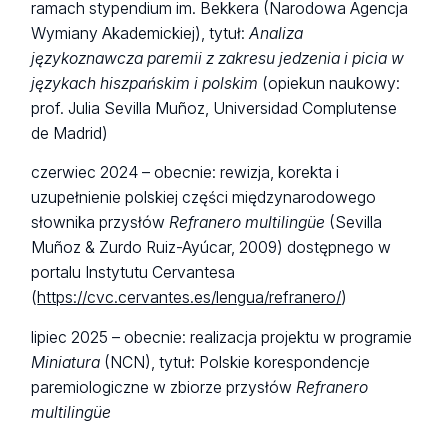
ramach stypendium im. Bekkera (Narodowa Agencja
Wymiany Akademickiej), tytuł:
Analiza
językoznawcza paremii z zakresu jedzenia i picia w
językach hiszpańskim i polskim
(opiekun naukowy:
prof. Julia Sevilla Muñoz, Universidad Complutense
de Madrid)
czerwiec 2024 – obecnie: rewizja, korekta i
uzupełnienie polskiej części międzynarodowego
słownika przysłów
Refranero multilingüe
(Sevilla
Muñoz & Zurdo Ruiz-Ayúcar, 2009) dostępnego w
portalu Instytutu Cervantesa
(
https://cvc.cervantes.es/lengua/refranero/
)
lipiec 2025 – obecnie: realizacja projektu w programie
Miniatura
(NCN), tytuł: Polskie korespondencje
paremiologiczne w zbiorze przysłów
Refranero
multilingüe