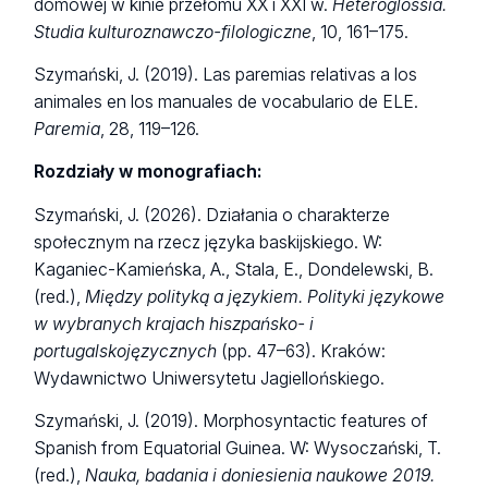
domowej w kinie przełomu XX i XXI w.
Heteroglossia.
Studia kulturoznawczo-filologiczne
, 10, 161–175.
Szymański, J. (2019). Las paremias relativas a los
animales en los manuales de vocabulario de ELE.
Paremia
, 28, 119–126.
Rozdziały w monografiach:
Szymański, J. (2026). Działania o charakterze
społecznym na rzecz języka baskijskiego. W:
Kaganiec-Kamieńska, A., Stala, E., Dondelewski, B.
(red.),
Między polityką a językiem. Polityki językowe
w wybranych krajach hiszpańsko- i
portugalskojęzycznych
(pp. 47–63). Kraków:
Wydawnictwo Uniwersytetu Jagiellońskiego.
Szymański, J. (2019). Morphosyntactic features of
Spanish from Equatorial Guinea. W: Wysoczański, T.
(red.),
Nauka, badania i doniesienia naukowe 2019.