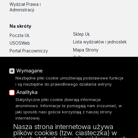
Wydział Prawa i
Administracji
Na skróty
Sklep UŁ
Poczta UŁ
Lista wydziałów i jednostek
USOSWeb
Mapa Strony
Portal Pracowniczy
O Stronie
Baza Aktów Własnych
Platforma e-learningowa
Wymagane
Moodle
Niezbędne pliki cookie umożliwiają podstawowe funkcje
Eksperci UŁ
i są niezbędne do prawidłowego działania witryny.
Polityka Prywatności
Analityka
Dostępność
Statystyczne pliki cookie zbierają informacje
anonimowo. Informacje te pomagają nam zrozumieć, w
jaki sposób nasi goście korzystają z naszej strony
internetowej.
Nasza strona internetowa używa
ul. Narutowicza 68, 90-136 Łódź
plików cookies (tzw. ciasteczka) w
NIP: 724 000 32 43