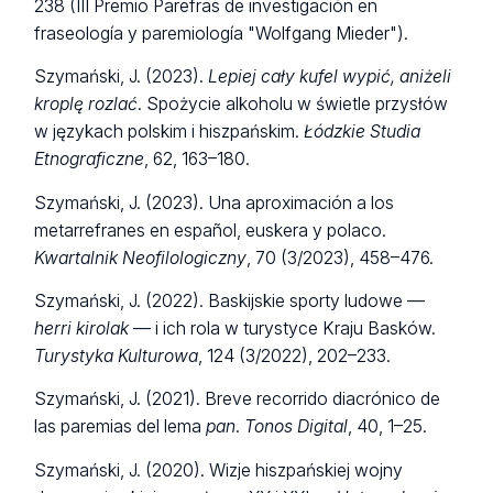
238 (III Premio Parefras de investigación en
fraseología y paremiología "Wolfgang Mieder").
Szymański, J. (2023).
Lepiej cały kufel wypić, aniżeli
kroplę rozlać
. Spożycie alkoholu w świetle przysłów
w językach polskim i hiszpańskim.
Łódzkie Studia
Etnograficzne
, 62, 163–180.
Szymański, J. (2023). Una aproximación a los
metarrefranes en español, euskera y polaco.
Kwartalnik Neofilologiczny
, 70 (3/2023), 458–476.
Szymański, J. (2022). Baskijskie sporty ludowe —
herri kirolak
— i ich rola w turystyce Kraju Basków.
Turystyka Kulturowa
, 124 (3/2022), 202–233.
Szymański, J. (2021). Breve recorrido diacrónico de
las paremias del lema
pan
.
Tonos Digital
, 40, 1–25.
Szymański, J. (2020). Wizje hiszpańskiej wojny