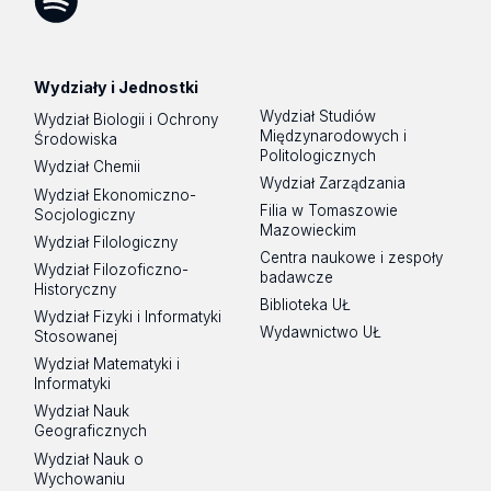
Spotify
Podcast
Wydziały i Jednostki
Wydział Studiów
Wydział Biologii i Ochrony
Międzynarodowych i
Środowiska
Politologicznych
Wydział Chemii
Wydział Zarządzania
Wydział Ekonomiczno-
Filia w Tomaszowie
Socjologiczny
Mazowieckim
Wydział Filologiczny
Centra naukowe i zespoły
Wydział Filozoficzno-
badawcze
Historyczny
Biblioteka UŁ
Wydział Fizyki i Informatyki
Wydawnictwo UŁ
Stosowanej
Wydział Matematyki i
Informatyki
Wydział Nauk
Geograficznych
Wydział Nauk o
Wychowaniu