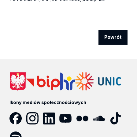
Powrót
Ikony mediów społecznościowych
Facebook
Instagram
LinkedIn
YouTube
Flickr
SoundCloud
Tik
Tok