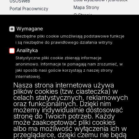
USOSWeb
Mapa Strony
Portal Pracowniczy
O Stronie
Baza Aktów Własnych
Platforma e-learningowa
Wymagane
Moodle
Niezbędne pliki cookie umożliwiają podstawowe funkcje
Eksperci UŁ
i są niezbędne do prawidłowego działania witryny.
Polityka Prywatności
Analityka
Dostępność
Statystyczne pliki cookie zbierają informacje
anonimowo. Informacje te pomagają nam zrozumieć, w
jaki sposób nasi goście korzystają z naszej strony
internetowej.
Nasza strona internetowa używa
ul. Narutowicza 68, 90-136 Łódź
plików cookies (tzw. ciasteczka) w
NIP: 724 000 32 43
celach statystycznych, reklamowych
Adres do doręczeń elektronicznych (ADE):
oraz funkcjonalnych. Dzięki nim
AE:PL-74796-17640-IHHIV-17
możemy indywidualnie dostosować
KONTAKT
stronę do Twoich potrzeb. Każdy
może zaakceptować pliki cookies
albo ma możliwość wyłączenia ich w
przeglądarce, dzięki czemu nie będą