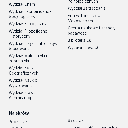
Politologicznych
Wydział Chemii
Wydział Zarządzania
Wydział Ekonomiczno-
Filia w Tomaszowie
Socjologiczny
Mazowieckim
Wydział Filologiczny
Centra naukowe i zespoły
Wydział Filozoficzno-
badawcze
Historyczny
Biblioteka UŁ
Wydział Fizyki i Informatyki
Wydawnictwo UŁ
Stosowanej
Wydział Matematyki i
Informatyki
Wydział Nauk
Geograficznych
Wydział Nauk o
Wychowaniu
Wydział Prawa i
Administracji
Na skróty
Sklep UŁ
Poczta UŁ
Lista wydziałów i jednostek