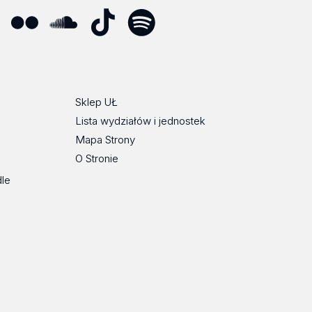
ube
Flickr
SoundCloud
Tik
Spotify
Podcast
Tok
Sklep UŁ
Lista wydziałów i jednostek
Mapa Strony
O Stronie
dle