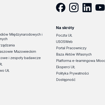
Facebook
Instagram
LinkedIn
YouT
Na skróty
udiów Międzynarodowych i
Poczta UŁ
znych
USOSWeb
rządzania
Portal Pracowniczy
maszowie Mazowieckim
Baza Aktów Własnych
kowe i zespoły badawcze
Platforma e-learningowa Moo
UŁ
Eksperci UŁ
wo UŁ
Polityka Prywatności
Dostępność