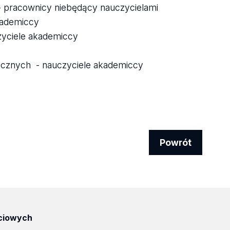
- pracownicy niebędący nauczycielami
kademiccy
czyciele akademiccy
gicznych - nauczyciele akademiccy
Powrót
ciowych