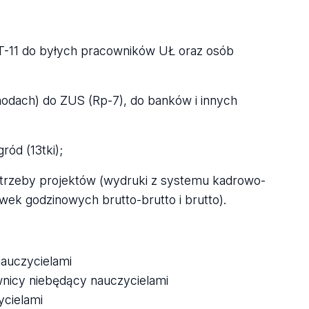
PIT-11 do byłych pracowników UŁ oraz osób
odach) do ZUS (Rp-7), do banków i innych
ód (13tki);
otrzeby projektów (wydruki z systemu kadrowo-
awek godzinowych brutto-brutto i brutto).
nauczycielami
ownicy niebędący nauczycielami
ycielami