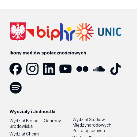
Ikony mediów społecznościowych
Facebook
Instagram
LinkedIn
YouTube
Flickr
SoundCloud
Tik
Tok
Spotify
Podcast
Wydziały i Jednostki
Wydział Studiów
Wydział Biologii i Ochrony
Międzynarodowych i
Środowiska
Politologicznych
Wydział Chemii