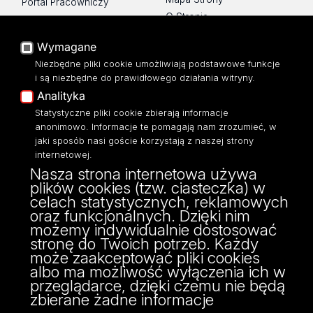
Portal Pracowniczy
O Stronie
Baza Aktów Własnych
Platforma e-learningowa
Wymagane
Moodle
Niezbędne pliki cookie umożliwiają podstawowe funkcje
Eksperci UŁ
i są niezbędne do prawidłowego działania witryny.
Polityka Prywatności
Analityka
Dostępność
Statystyczne pliki cookie zbierają informacje
anonimowo. Informacje te pomagają nam zrozumieć, w
jaki sposób nasi goście korzystają z naszej strony
internetowej.
Nasza strona internetowa używa
ul. Narutowicza 68, 90-136 Łódź
plików cookies (tzw. ciasteczka) w
NIP: 724 000 32 43
celach statystycznych, reklamowych
Adres do doręczeń elektronicznych (ADE):
oraz funkcjonalnych. Dzięki nim
AE:PL-74796-17640-IHHIV-17
możemy indywidualnie dostosować
KONTAKT
stronę do Twoich potrzeb. Każdy
może zaakceptować pliki cookies
albo ma możliwość wyłączenia ich w
przeglądarce, dzięki czemu nie będą
zbierane żadne informacje