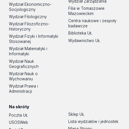
Wydział Zarządzania
Wydział Ekonomiczno-
Filia w Tomaszowie
Socjologiczny
Mazowieckim
Wydział Filologiczny
Centra naukowe i zespoły
Wydział Filozoficzno-
badawcze
Historyczny
Biblioteka UŁ
Wydział Fizyki i Informatyki
Wydawnictwo UŁ
Stosowanej
Wydział Matematyki i
Informatyki
Wydział Nauk
Geograficznych
Wydział Nauk o
Wychowaniu
Wydział Prawa i
Administracji
Na skróty
Sklep UŁ
Poczta UŁ
Lista wydziałów i jednostek
USOSWeb
Mapa Strony