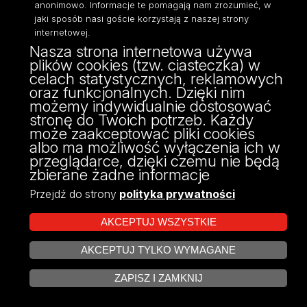
anonimowo. Informacje te pomagają nam zrozumieć, w
jaki sposób nasi goście korzystają z naszej strony
internetowej.
Nasza strona internetowa używa
ul. Narutowicza 68, 90-136 Łódź
plików cookies (tzw. ciasteczka) w
NIP: 724 000 32 43
celach statystycznych, reklamowych
Adres do doręczeń elektronicznych (ADE):
oraz funkcjonalnych. Dzięki nim
AE:PL-74796-17640-IHHIV-17
możemy indywidualnie dostosować
KONTAKT
stronę do Twoich potrzeb. Każdy
może zaakceptować pliki cookies
albo ma możliwość wyłączenia ich w
przeglądarce, dzięki czemu nie będą
zbierane żadne informacje
Przejdź do strony
polityka prywatności
AKCEPTUJ WSZYSTKIE
AKCEPTUJ TYLKO WYMAGANE
Projekt Multiportalu UŁ współfinansowany z funduszy Unii Europejskiej w
ZARZĄDZAJ COOKIES
ramach konkursu NCBR
ZAPISZ I ZAMKNIJ