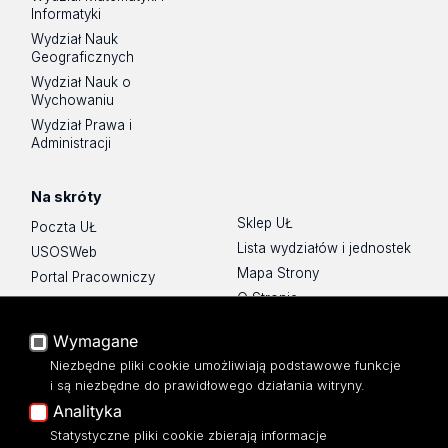
Informatyki
Wydział Nauk
Geograficznych
Wydział Nauk o
Wychowaniu
Wydział Prawa i
Administracji
Na skróty
Sklep UŁ
Poczta UŁ
Lista wydziałów i jednostek
USOSWeb
Mapa Strony
Portal Pracowniczy
O Stronie
Baza Aktów Własnych
Platforma e-learningowa
Wymagane
Moodle
Niezbędne pliki cookie umożliwiają podstawowe funkcje
Eksperci UŁ
i są niezbędne do prawidłowego działania witryny.
Polityka Prywatności
Analityka
Dostępność
Statystyczne pliki cookie zbierają informacje