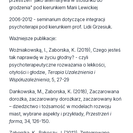
przestrzeń” jako alternatywa w stosunku do
grodzenia" pod kierunkiem Marii Lewickiej
2006-2012 - seminarium dotyczące integracji
psychoterapii pod kierunkiem prof. Lidii Grzesiuk.
Ważniejsze publikacje:
Woźniakowską, I., Zaborska, K. (2019), Czego jesteś
tak naprawdę w życiu głodny? - czyli
psychoterapeutyczne rozważania o lekkości,
otyłości i głodzie,
Terapia Uzależnienia i
Współuzależnienia
, 5, 27-29
Dankowska, M., Zaborska, K. (2018), Zaczarowana
dorożka, zaczarowany dorożkarz, zaczarowany koń
– dziedzictwo i tożsamość w modelach rozwoju
miast, wybrane aspekty i przykłady,
Przestrzeń i
forma,
34, 126-150.
Zaborska, K., Rakoczy, J. (2012), Zintegrowane