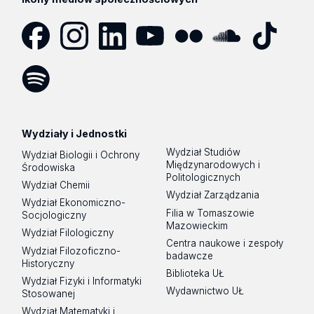
Facebook
Instagram
LinkedIn
YouTube
Flickr
SoundCloud
Tik
Tok
Spotify
Podcast
Wydziały i Jednostki
Wydział Studiów
Wydział Biologii i Ochrony
Międzynarodowych i
Środowiska
Politologicznych
Wydział Chemii
Wydział Zarządzania
Wydział Ekonomiczno-
Filia w Tomaszowie
Socjologiczny
Mazowieckim
Wydział Filologiczny
Centra naukowe i zespoły
Wydział Filozoficzno-
badawcze
Historyczny
Biblioteka UŁ
Wydział Fizyki i Informatyki
Wydawnictwo UŁ
Stosowanej
Wydział Matematyki i