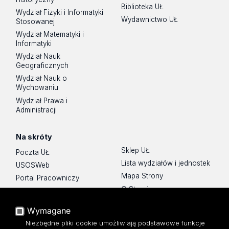
Biblioteka UŁ
Wydział Fizyki i Informatyki
Wydawnictwo UŁ
Stosowanej
Wydział Matematyki i
Informatyki
Wydział Nauk
Geograficznych
Wydział Nauk o
Wychowaniu
Wydział Prawa i
Administracji
Na skróty
Sklep UŁ
Poczta UŁ
Lista wydziałów i jednostek
USOSWeb
Mapa Strony
Portal Pracowniczy
O Stronie
Baza Aktów Własnych
Platforma e-learningowa
Wymagane
Moodle
Niezbędne pliki cookie umożliwiają podstawowe funkcje
Eksperci UŁ