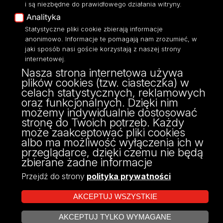
i są niezbędne do prawidłowego działania witryny.
Polityka Prywatności
Analityka
Dostępność
Statystyczne pliki cookie zbierają informacje
anonimowo. Informacje te pomagają nam zrozumieć, w
jaki sposób nasi goście korzystają z naszej strony
internetowej.
Nasza strona internetowa używa
ul. Narutowicza 68, 90-136 Łódź
plików cookies (tzw. ciasteczka) w
NIP: 724 000 32 43
celach statystycznych, reklamowych
Adres do doręczeń elektronicznych (ADE):
oraz funkcjonalnych. Dzięki nim
AE:PL-74796-17640-IHHIV-17
możemy indywidualnie dostosować
KONTAKT
stronę do Twoich potrzeb. Każdy
może zaakceptować pliki cookies
albo ma możliwość wyłączenia ich w
przeglądarce, dzięki czemu nie będą
zbierane żadne informacje
Przejdź do strony
polityka prywatności
AKCEPTUJ WSZYSTKIE
AKCEPTUJ TYLKO WYMAGANE
Projekt Multiportalu UŁ współfinansowany z funduszy Unii Europejskiej w