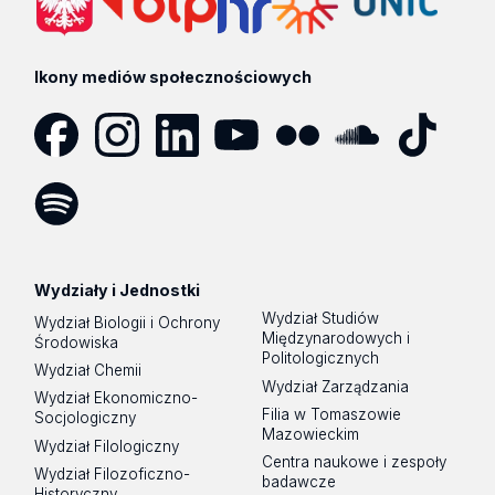
Ikony mediów społecznościowych
Facebook
Instagram
LinkedIn
YouTube
Flickr
SoundCloud
Tik
Tok
Spotify
Podcast
Wydziały i Jednostki
Wydział Studiów
Wydział Biologii i Ochrony
Międzynarodowych i
Środowiska
Politologicznych
Wydział Chemii
Wydział Zarządzania
Wydział Ekonomiczno-
Filia w Tomaszowie
Socjologiczny
Mazowieckim
Wydział Filologiczny
Centra naukowe i zespoły
Wydział Filozoficzno-
badawcze
Historyczny