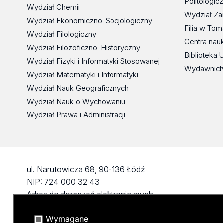
Politologic
Wydział Chemii
Wydział Za
Wydział Ekonomiczno-Socjologiczny
Filia w To
Wydział Filologiczny
Centra nau
Wydział Filozoficzno-Historyczny
Biblioteka 
Wydział Fizyki i Informatyki Stosowanej
Wydawnict
Wydział Matematyki i Informatyki
Wydział Nauk Geograficznych
Wydział Nauk o Wychowaniu
Wydział Prawa i Administracji
ul. Narutowicza 68, 90-136 Łódź
NIP: 724 000 32 43
Adres do doręczeń elektronicznych
(ADE): AE:PL-74796-17640-IHHIV-17
Wymagane
KONTAKT