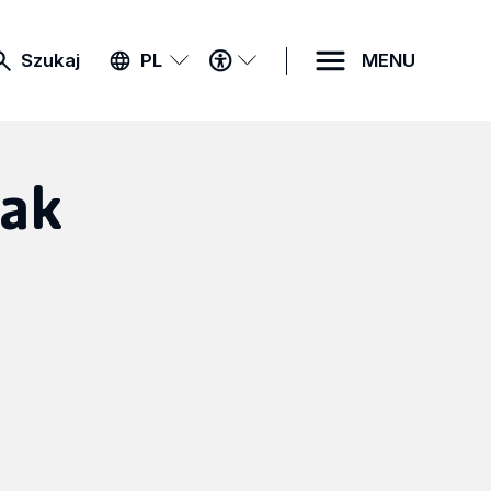
MENU
Szukaj
PL
MENU
DOSTĘPNOŚCI
lak