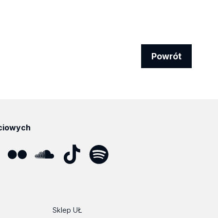
Powrót
ciowych
ube
Flickr
SoundCloud
Tik
Spotify
Podcast
Tok
Sklep UŁ