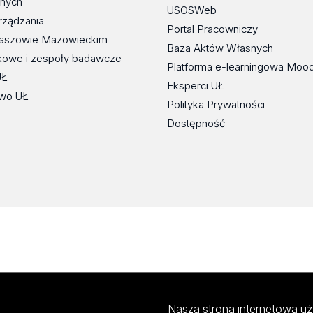
znych
USOSWeb
rządzania
Portal Pracowniczy
maszowie Mazowieckim
Baza Aktów Własnych
kowe i zespoły badawcze
Platforma e-learningowa Moo
UŁ
Eksperci UŁ
wo UŁ
Polityka Prywatności
Dostępność
Nasza strona internetowa uż