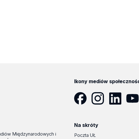
Ikony mediów społecznoś
Facebook
Instagram
LinkedIn
YouT
Na skróty
udiów Międzynarodowych i
Poczta UŁ