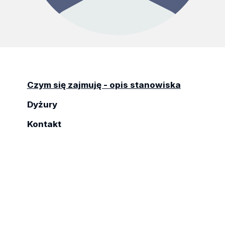
Czym się zajmuję - opis stanowiska
Dyżury
Kontakt