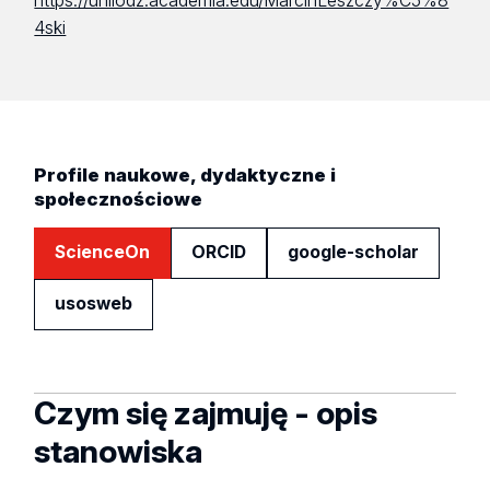
https://unilodz.academia.edu/MarcinLeszczy%C5%8
4ski
Profile naukowe, dydaktyczne i
społecznościowe
ScienceOn
ORCID
google-scholar
usosweb
Czym się zajmuję - opis
stanowiska