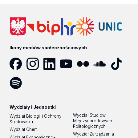
Ikony mediów społecznościowych
Facebook
Instagram
LinkedIn
YouTube
Flickr
SoundCloud
Tik
Tok
Spotify
Podcast
Wydziały i Jednostki
Wydział Studiów
Wydział Biologii i Ochrony
Międzynarodowych i
Środowiska
Politologicznych
Wydział Chemii
Wydział Zarządzania
Wydział Ekonomiczno-