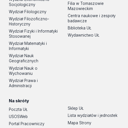
Filia w Tomaszowie
Socjologiczny
Mazowieckim
Wydział Filologiczny
Centra naukowe i zespoły
Wydział Filozoficzno-
badawcze
Historyczny
Biblioteka UŁ
Wydział Fizyki i Informatyki
Wydawnictwo UŁ
Stosowanej
Wydział Matematyki i
Informatyki
Wydział Nauk
Geograficznych
Wydział Nauk o
Wychowaniu
Wydział Prawa i
Administracji
Na skróty
Sklep UŁ
Poczta UŁ
Lista wydziałów i jednostek
USOSWeb
Mapa Strony
Portal Pracowniczy