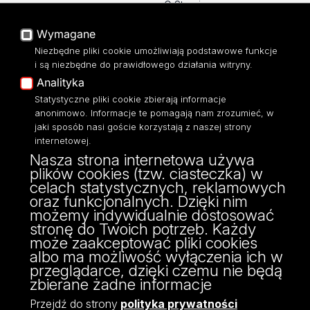
O Stronie
Baza Aktów Własnych
Platforma e-learningowa
Wymagane
Moodle
Niezbędne pliki cookie umożliwiają podstawowe funkcje
Eksperci UŁ
i są niezbędne do prawidłowego działania witryny.
Polityka Prywatności
Analityka
Dostępność
Statystyczne pliki cookie zbierają informacje
anonimowo. Informacje te pomagają nam zrozumieć, w
jaki sposób nasi goście korzystają z naszej strony
internetowej.
Nasza strona internetowa używa
ul. Narutowicza 68, 90-136 Łódź
plików cookies (tzw. ciasteczka) w
NIP: 724 000 32 43
celach statystycznych, reklamowych
Adres do doręczeń elektronicznych (ADE):
oraz funkcjonalnych. Dzięki nim
AE:PL-74796-17640-IHHIV-17
możemy indywidualnie dostosować
KONTAKT
stronę do Twoich potrzeb. Każdy
może zaakceptować pliki cookies
albo ma możliwość wyłączenia ich w
przeglądarce, dzięki czemu nie będą
zbierane żadne informacje
Przejdź do strony
polityka prywatności