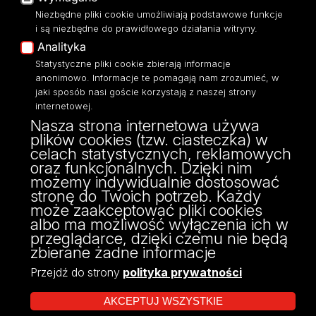
Moodle
Niezbędne pliki cookie umożliwiają podstawowe funkcje
Eksperci UŁ
i są niezbędne do prawidłowego działania witryny.
Polityka Prywatności
Analityka
Dostępność
Statystyczne pliki cookie zbierają informacje
anonimowo. Informacje te pomagają nam zrozumieć, w
jaki sposób nasi goście korzystają z naszej strony
internetowej.
Nasza strona internetowa używa
ul. Narutowicza 68, 90-136 Łódź
plików cookies (tzw. ciasteczka) w
NIP: 724 000 32 43
celach statystycznych, reklamowych
Adres do doręczeń elektronicznych (ADE):
oraz funkcjonalnych. Dzięki nim
AE:PL-74796-17640-IHHIV-17
możemy indywidualnie dostosować
KONTAKT
stronę do Twoich potrzeb. Każdy
może zaakceptować pliki cookies
albo ma możliwość wyłączenia ich w
przeglądarce, dzięki czemu nie będą
zbierane żadne informacje
Przejdź do strony
polityka prywatności
AKCEPTUJ WSZYSTKIE