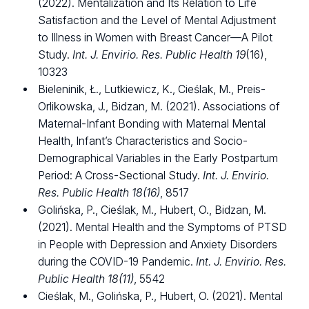
(2022).
Mentalization and Its Relation to Life
Satisfaction and the Level of Mental Adjustment
to Illness in Women with Breast Cancer—A Pilot
Study.
Int. J. Envirio. Res. Public Health
19
(16),
10323
Bieleninik, Ł., Lutkiewicz, K., Cieślak, M., Preis-
Orlikowska, J., Bidzan, M. (2021). Associations of
Maternal-Infant Bonding with Maternal Mental
Health, Infant’s Characteristics and Socio-
Demographical Variables in the Early Postpartum
Period: A Cross-Sectional Study.
Int. J. Envirio.
Res. Public Health 18(16)
, 8517
Golińska, P., Cieślak, M., Hubert, O., Bidzan, M.
(2021). Mental Health and the Symptoms of PTSD
in People with Depression and Anxiety Disorders
during the COVID-19 Pandemic.
Int. J. Envirio. Res.
Public Health
18(11)
, 5542
Cieślak, M., Golińska, P., Hubert, O. (2021). Mental