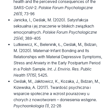
health and the perceived consequences of the
SARS-CoV-2.
Polskie Forum Psychologiczne
26(1)
, 73-96
Janicka, I., Cieślak, M. (2020). Satysfakcja
seksualna i jej znaczenie w bliskich związkach
emocjonalnych.
Polskie Forum Psychologiczne
25(4)
, 389-405
Lutkiewicz, K., Bieleninik, Ł., Cieślak, M., Bidzan,
M. (2020). Maternal-Infant Bonding and Its
Relationships with Material Depressive Symptoms,
Stress and Anxiety in the Early Postpartum Period
in a Polish Sample.
Int. J. Envirio. Res. Public
Health 17(15)
, 5425.
Cieślak, M., Jakitowicz, K., Kozaka, J., Bidzan, M.,
Kiżewska, A. (2017). Twardość psychiczna i
wsparcie społeczne a wzrost pourazowy u
chorych z nowotworem – doniesienia wstępne.
Psychoonkologia (1)
, 22-28