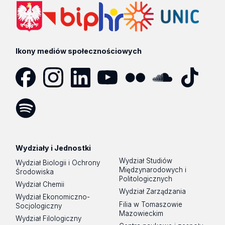
Ikony mediów społecznościowych
Facebook
Instagram
LinkedIn
YouTube
Flickr
SoundCloud
Tik
Tok
Spotify
Podcast
Wydziały i Jednostki
Wydział Studiów
Wydział Biologii i Ochrony
Międzynarodowych i
Środowiska
Politologicznych
Wydział Chemii
Wydział Zarządzania
Wydział Ekonomiczno-
Filia w Tomaszowie
Socjologiczny
Mazowieckim
Wydział Filologiczny