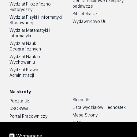
Centra naukowe i zespoły
Wydział Filozoficzno-
badawcze
Historyczny
Biblioteka UŁ
Wydział Fizyki i Informatyki
Wydawnictwo UŁ
Stosowanej
Wydział Matematyki i
Informatyki
Wydział Nauk
Geograficznych
Wydział Nauk o
Wychowaniu
Wydział Prawa i
Administracji
Na skróty
Sklep UŁ
Poczta UŁ
Lista wydziałów i jednostek
USOSWeb
Mapa Strony
Portal Pracowniczy
O Stronie
Baza Aktów Własnych
Platforma e-learningowa
Wymagane