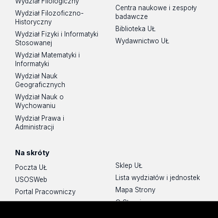
Wydział Filologiczny
Centra naukowe i zespoły
Wydział Filozoficzno-
badawcze
Historyczny
Biblioteka UŁ
Wydział Fizyki i Informatyki
Wydawnictwo UŁ
Stosowanej
Wydział Matematyki i
Informatyki
Wydział Nauk
Geograficznych
Wydział Nauk o
Wychowaniu
Wydział Prawa i
Administracji
Na skróty
Sklep UŁ
Poczta UŁ
Lista wydziałów i jednostek
USOSWeb
Mapa Strony
Portal Pracowniczy
O Stronie
Baza Aktów Własnych
Platforma e-learningowa