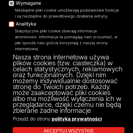
Wymagane
Moodle
Niezbędne pliki cookie umożliwiają podstawowe funkcje
Eksperci UŁ
i są niezbędne do prawidłowego działania witryny.
Polityka Prywatności
Analityka
Dostępność
Statystyczne pliki cookie zbierają informacje
anonimowo. Informacje te pomagają nam zrozumieć, w
jaki sposób nasi goście korzystają z naszej strony
internetowej.
Nasza strona internetowa używa
ul. Narutowicza 68, 90-136 Łódź
plików cookies (tzw. ciasteczka) w
NIP: 724 000 32 43
celach statystycznych, reklamowych
Adres do doręczeń elektronicznych (ADE):
oraz funkcjonalnych. Dzięki nim
AE:PL-74796-17640-IHHIV-17
możemy indywidualnie dostosować
KONTAKT
stronę do Twoich potrzeb. Każdy
może zaakceptować pliki cookies
albo ma możliwość wyłączenia ich w
przeglądarce, dzięki czemu nie będą
zbierane żadne informacje
Przejdź do strony
polityka prywatności
AKCEPTUJ WSZYSTKIE