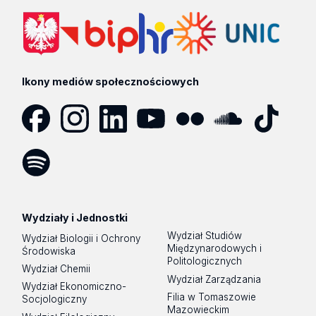
Ikony mediów społecznościowych
Facebook
Instagram
LinkedIn
YouTube
Flickr
SoundCloud
Tik
Tok
Spotify
Podcast
Wydziały i Jednostki
Wydział Studiów
Wydział Biologii i Ochrony
Międzynarodowych i
Środowiska
Politologicznych
Wydział Chemii
Wydział Zarządzania
Wydział Ekonomiczno-
Filia w Tomaszowie
Socjologiczny
Mazowieckim