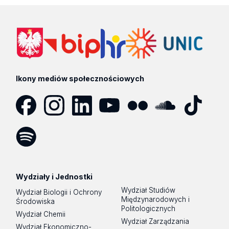
Ikony mediów społecznościowych
Facebook
Instagram
LinkedIn
YouTube
Flickr
SoundCloud
Tik
Tok
Spotify
Podcast
Wydziały i Jednostki
Wydział Studiów
Wydział Biologii i Ochrony
Międzynarodowych i
Środowiska
Politologicznych
Wydział Chemii
Wydział Zarządzania
Wydział Ekonomiczno-