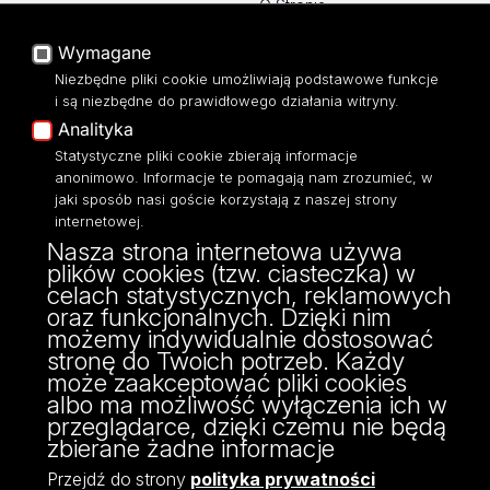
O Stronie
Baza Aktów Własnych
Platforma e-learningowa
Wymagane
Moodle
Niezbędne pliki cookie umożliwiają podstawowe funkcje
Eksperci UŁ
i są niezbędne do prawidłowego działania witryny.
Polityka Prywatności
Analityka
Dostępność
Statystyczne pliki cookie zbierają informacje
anonimowo. Informacje te pomagają nam zrozumieć, w
jaki sposób nasi goście korzystają z naszej strony
internetowej.
Nasza strona internetowa używa
ul. Narutowicza 68, 90-136 Łódź
plików cookies (tzw. ciasteczka) w
NIP: 724 000 32 43
celach statystycznych, reklamowych
Adres do doręczeń elektronicznych (ADE):
oraz funkcjonalnych. Dzięki nim
AE:PL-74796-17640-IHHIV-17
możemy indywidualnie dostosować
KONTAKT
stronę do Twoich potrzeb. Każdy
może zaakceptować pliki cookies
albo ma możliwość wyłączenia ich w
przeglądarce, dzięki czemu nie będą
zbierane żadne informacje
Przejdź do strony
polityka prywatności