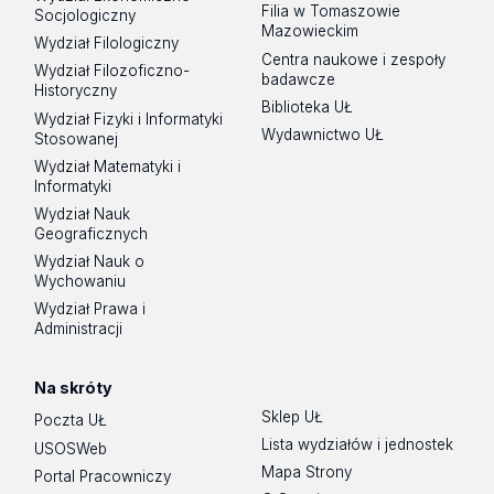
Filia w Tomaszowie
Socjologiczny
Mazowieckim
Wydział Filologiczny
Centra naukowe i zespoły
Wydział Filozoficzno-
badawcze
Historyczny
Biblioteka UŁ
Wydział Fizyki i Informatyki
Wydawnictwo UŁ
Stosowanej
Wydział Matematyki i
Informatyki
Wydział Nauk
Geograficznych
Wydział Nauk o
Wychowaniu
Wydział Prawa i
Administracji
Na skróty
Sklep UŁ
Poczta UŁ
Lista wydziałów i jednostek
USOSWeb
Mapa Strony
Portal Pracowniczy