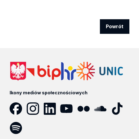
Powrót
Ikony mediów społecznościowych
Facebook
Instagram
LinkedIn
YouTube
Flickr
SoundCloud
Tik
Tok
Spotify
Podcast