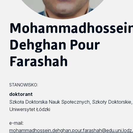
Mohammadhossei
Dehghan Pour
Farashah
STANOWISKO:
doktorant
Szkoła Doktorska Nauk Społecznych, Szkoły Doktorskie,
Uniwersytet Łódzki
e-mail:
mohammadhossein.dehghan.pour.farashah@edu.uni.lodz