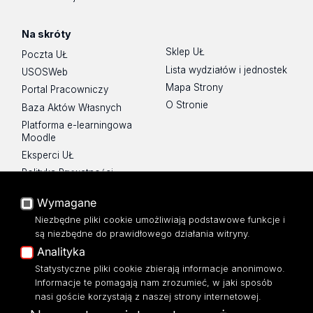
Na skróty
Sklep UŁ
Poczta UŁ
Lista wydziałów i jednostek
USOSWeb
Mapa Strony
Portal Pracowniczy
O Stronie
Baza Aktów Własnych
Platforma e-learningowa
Moodle
Eksperci UŁ
Polityka Prywatności
Dostępność
Wymagane
Niezbędne pliki cookie umożliwiają podstawowe funkcje i
są niezbędne do prawidłowego działania witryny.
Analityka
ul. Narutowicza 68, 90-136 Łódź
Statystyczne pliki cookie zbierają informacje anonimowo.
NIP: 724 000 32 43
Informacje te pomagają nam zrozumieć, w jaki sposób
Adres do doręczeń elektronicznych (ADE):
nasi goście korzystają z naszej strony internetowej.
AE:PL-74796-17640-IHHIV-17