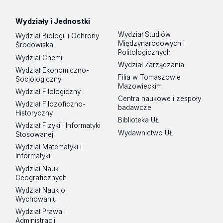
Wydziały i Jednostki
Wydział Studiów
Wydział Biologii i Ochrony
Międzynarodowych i
Środowiska
Politologicznych
Wydział Chemii
Wydział Zarządzania
Wydział Ekonomiczno-
Filia w Tomaszowie
Socjologiczny
Mazowieckim
Wydział Filologiczny
Centra naukowe i zespoły
Wydział Filozoficzno-
badawcze
Historyczny
Biblioteka UŁ
Wydział Fizyki i Informatyki
Wydawnictwo UŁ
Stosowanej
Wydział Matematyki i
Informatyki
Wydział Nauk
Geograficznych
Wydział Nauk o
Wychowaniu
Wydział Prawa i
Administracji