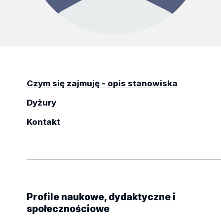
Czym się zajmuję - opis stanowiska
Dyżury
Kontakt
Profile naukowe, dydaktyczne i
społecznościowe