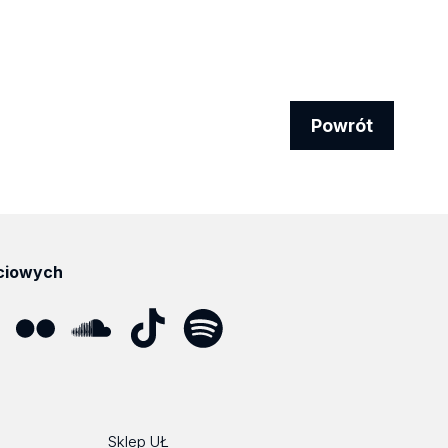
Powrót
ciowych
ube
Flickr
SoundCloud
Tik
Spotify
Podcast
Tok
Sklep UŁ