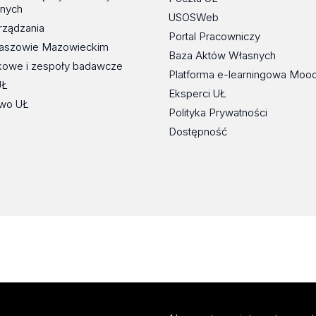
znych
USOSWeb
rządzania
Portal Pracowniczy
maszowie Mazowieckim
Baza Aktów Własnych
kowe i zespoły badawcze
Platforma e-learningowa Moo
UŁ
Eksperci UŁ
wo UŁ
Polityka Prywatności
Dostępność