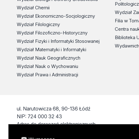
Politologic
Wydział Chemii
Wydział Za
Wydział Ekonomiczno-Socjologiczny
Filia w To
Wydział Filologiczny
Centra nau
Wydział Filozoficzno-Historyczny
Biblioteka 
Wydział Fizyki i Informatyki Stosowanej
Wydawnict
Wydział Matematyki i Informatyki
Wydział Nauk Geograficznych
Wydział Nauk o Wychowaniu
Wydział Prawa i Administracji
ul. Narutowicza 68, 90-136 Łódź
NIP: 724 000 32 43
Adres do doręczeń elektronicznych
(ADE): AE:PL-74796-17640-IHHIV-17