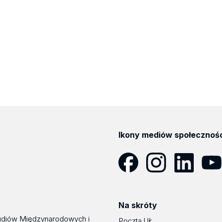
Ikony mediów społecznoś
Facebook
Instagram
LinkedIn
YouT
Na skróty
udiów Międzynarodowych i
Poczta UŁ