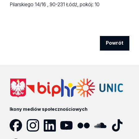
Pilarskiego 14/16 ,
90-231 Łódź,
pokój: 10
Powrót
Ikony mediów społecznościowych
Facebook
Instagram
LinkedIn
YouTube
Flickr
SoundCloud
Tik