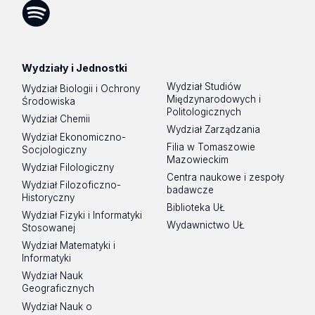
Tok
Spotify
Podcast
Wydziały i Jednostki
Wydział Studiów
Wydział Biologii i Ochrony
Międzynarodowych i
Środowiska
Politologicznych
Wydział Chemii
Wydział Zarządzania
Wydział Ekonomiczno-
Filia w Tomaszowie
Socjologiczny
Mazowieckim
Wydział Filologiczny
Centra naukowe i zespoły
Wydział Filozoficzno-
badawcze
Historyczny
Biblioteka UŁ
Wydział Fizyki i Informatyki
Wydawnictwo UŁ
Stosowanej
Wydział Matematyki i
Informatyki
Wydział Nauk
Geograficznych
Wydział Nauk o