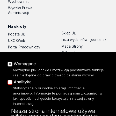
Wychowaniu
Wydział Prawa i
Administracji
Na skróty
Sklep UŁ
Poczta UŁ
Lista wydziałów i jednostek
USOSWeb
Mapa Strony
Portal Pracowniczy
O Stronie
Baza Aktów Własnych
Platforma e-learningowa
Wymagane
Moodle
Niezbędne pliki cookie umożliwiają podstawowe funkcje
Eksperci UŁ
i są niezbędne do prawidłowego działania witryny.
Polityka Prywatności
Analityka
Dostępność
Statystyczne pliki cookie zbierają informacje
anonimowo. Informacje te pomagają nam zrozumieć, w
jaki sposób nasi goście korzystają z naszej strony
internetowej.
Nasza strona internetowa używa
ul. Narutowicza 68, 90-136 Łódź
plików cookies (tzw. ciasteczka) w
NIP: 724 000 32 43