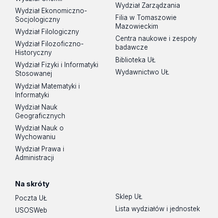
Wydział Zarządzania
Wydział Ekonomiczno-
Filia w Tomaszowie
Socjologiczny
Mazowieckim
Wydział Filologiczny
Centra naukowe i zespoły
Wydział Filozoficzno-
badawcze
Historyczny
Biblioteka UŁ
Wydział Fizyki i Informatyki
Wydawnictwo UŁ
Stosowanej
Wydział Matematyki i
Informatyki
Wydział Nauk
Geograficznych
Wydział Nauk o
Wychowaniu
Wydział Prawa i
Administracji
Na skróty
Sklep UŁ
Poczta UŁ
Lista wydziałów i jednostek
USOSWeb