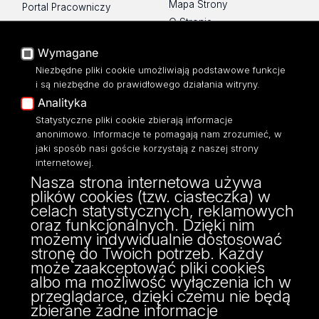
Mapa Strony
Portal Pracowniczy
O Stronie
Baza Aktów Własnych
Platforma e-learningowa
Wymagane
Moodle
Niezbędne pliki cookie umożliwiają podstawowe funkcje
Eksperci UŁ
i są niezbędne do prawidłowego działania witryny.
Polityka Prywatności
Analityka
Dostępność
Statystyczne pliki cookie zbierają informacje
anonimowo. Informacje te pomagają nam zrozumieć, w
jaki sposób nasi goście korzystają z naszej strony
internetowej.
Nasza strona internetowa używa
ul. Narutowicza 68, 90-136 Łódź
plików cookies (tzw. ciasteczka) w
NIP: 724 000 32 43
celach statystycznych, reklamowych
Adres do doręczeń elektronicznych (ADE):
oraz funkcjonalnych. Dzięki nim
AE:PL-74796-17640-IHHIV-17
możemy indywidualnie dostosować
KONTAKT
stronę do Twoich potrzeb. Każdy
może zaakceptować pliki cookies
albo ma możliwość wyłączenia ich w
przeglądarce, dzięki czemu nie będą
zbierane żadne informacje