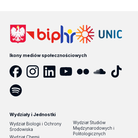
Ikony mediów społecznościowych
Facebook
Instagram
LinkedIn
YouTube
Flickr
SoundCloud
Tik
Tok
Spotify
Podcast
Wydziały i Jednostki
Wydział Studiów
Wydział Biologii i Ochrony
Międzynarodowych i
Środowiska
Politologicznych
Wydział Chemii