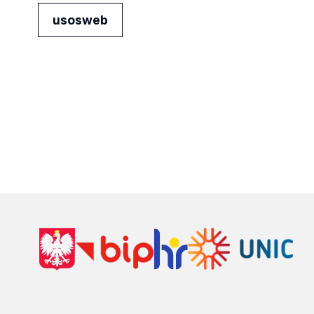
usosweb