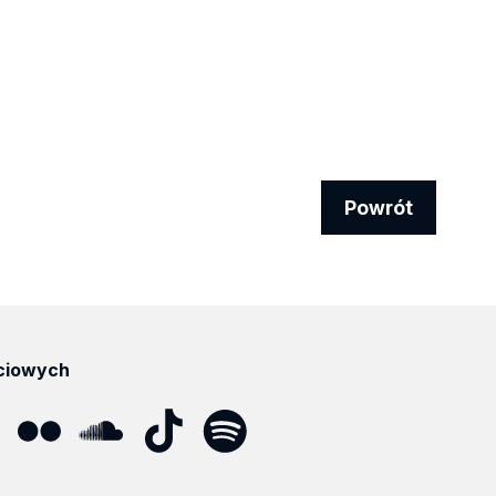
Powrót
ciowych
ube
Flickr
SoundCloud
Tik
Spotify
Podcast
Tok