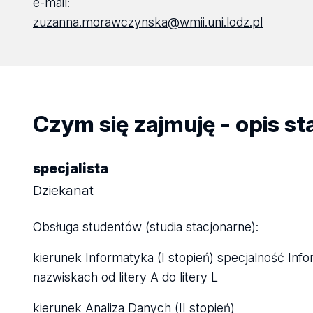
e-mail:
zuzanna.morawczynska@wmii.uni.lodz.pl
Czym się zajmuję - opis s
specjalista
Dziekanat
Obsługa studentów (studia stacjonarne):
kierunek Informatyka (I stopień) specjalność Inf
nazwiskach od litery A do litery L
kierunek Analiza Danych (II stopień)