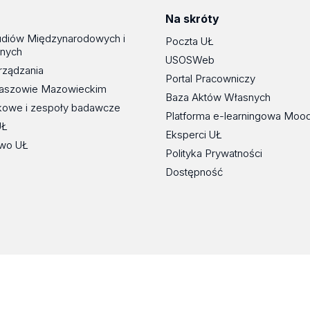
Na skróty
udiów Międzynarodowych i
Poczta UŁ
znych
USOSWeb
rządzania
Portal Pracowniczy
maszowie Mazowieckim
Baza Aktów Własnych
kowe i zespoły badawcze
Platforma e-learningowa Moo
UŁ
Eksperci UŁ
wo UŁ
Polityka Prywatności
Dostępność