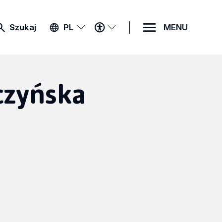
MENU
Szukaj
PL
MENU
DOSTĘPNOŚCI
czyńska