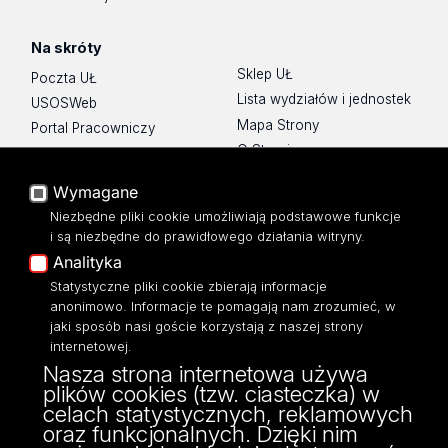
Na skróty
Sklep UŁ
Poczta UŁ
Lista wydziałów i jednostek
USOSWeb
Mapa Strony
Portal Pracowniczy
O Stronie
Baza Aktów Własnych
Platforma e-learningowa
Wymagane
Moodle
Niezbędne pliki cookie umożliwiają podstawowe funkcje
Eksperci UŁ
i są niezbędne do prawidłowego działania witryny.
Polityka Prywatności
Analityka
Dostępność
Statystyczne pliki cookie zbierają informacje
anonimowo. Informacje te pomagają nam zrozumieć, w
jaki sposób nasi goście korzystają z naszej strony
internetowej.
Nasza strona internetowa używa
ul. Narutowicza 68, 90-136 Łódź
plików cookies (tzw. ciasteczka) w
NIP: 724 000 32 43
celach statystycznych, reklamowych
Adres do doręczeń elektronicznych (ADE):
oraz funkcjonalnych. Dzięki nim
AE:PL-74796-17640-IHHIV-17