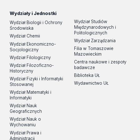
Wydziały i Jednostki
Wydział Studiów
Wydział Biologii i Ochrony
Międzynarodowych i
Środowiska
Politologicznych
Wydział Chemii
Wydział Zarządzania
Wydział Ekonomiczno-
Filia w Tomaszowie
Socjologiczny
Mazowieckim
Wydział Filologiczny
Centra naukowe i zespoły
Wydział Filozoficzno-
badawcze
Historyczny
Biblioteka UŁ
Wydział Fizyki i Informatyki
Wydawnictwo UŁ
Stosowanej
Wydział Matematyki i
Informatyki
Wydział Nauk
Geograficznych
Wydział Nauk o
Wychowaniu
Wydział Prawa i
Administracji