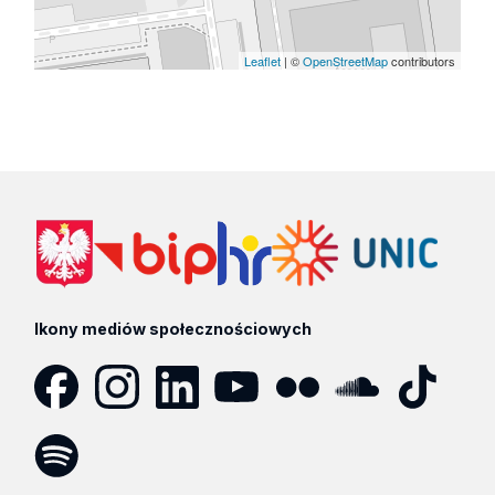
Leaflet
| ©
OpenStreetMap
contributors
Ikony mediów społecznościowych
Facebook
Instagram
LinkedIn
YouTube
Flickr
SoundCloud
Tik
Tok
Spotify
Podcast