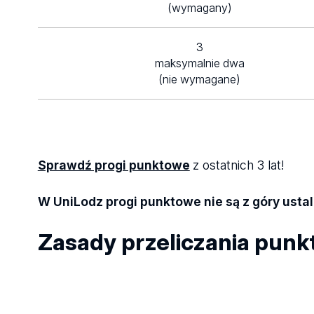
(wymagany)
3
maksymalnie dwa
(nie wymagane)
Sprawdź progi punktowe
z ostatnich 3 lat!
W UniLodz progi punktowe nie są z góry usta
Zasady przeliczania punk