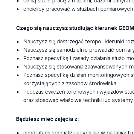
cenią sobie pracę z mapami, bazami danych
chcieliby pracować w służbach pomiarowych
Czego się nauczysz studiując kierunek GE
Nauczysz się dostrzegać tempo i kierunki ro
Nauczysz się samodzielnie prowadzić pomiary 
Poznasz specyfikę i zasady działania służb m
Nauczysz się stosowania zaawansowanych m
Poznasz specyfikę działań monitoringowych s
korzystających z zasobów środowiska.
Podczas ćwiczeń terenowych i wyjazdów studi
oraz stosować właściwe techniki lub systemy
Będziesz mieć zajęcia z:
geografami specjalizującymi się w badaniac