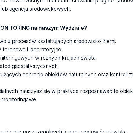
 oraz nowoczesnymi metodami stawiania prognoz środo
 lub agencja środowiskowych.
OMONITORING na naszym Wydziale?
zwoju procesów kształtujących środowisko Ziemi.
terenowe i laboratoryjne.
onitoringowych w różnych krajach świata.
etod geostatystycznych
łużących ochronie obiektów naturalnych oraz kontroli 
alnych nauczysz się w praktyce rozpoznawać te obiekt
 monitoringowe.
h i ochronie poszczególnych komponentów środowiska,