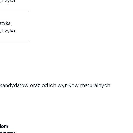
, fizyka
atyka,
, fizyka
y kandydatów oraz od ich wyników maturalnych.
iom