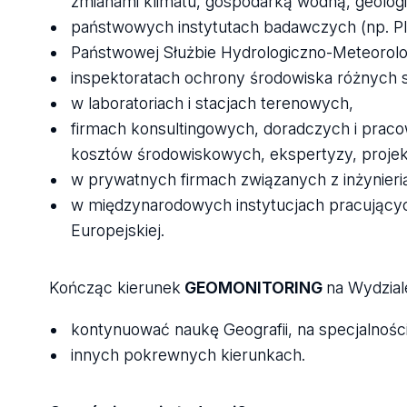
zmianami klimatu, gospodarką wodną, geologią
państwowych instytutach badawczych (np. PI
Państwowej Służbie Hydrologiczno-Meteorolog
inspektoratach ochrony środowiska różnych
w laboratoriach i stacjach terenowych,
firmach konsultingowych, doradczych i prac
kosztów środowiskowych, ekspertyzy, projekt
w prywatnych firmach związanych z inżynieri
w międzynarodowych instytucjach pracującyc
Europejskiej.
Kończąc kierunek
GEOMONITORING
na Wydzia
kontynuować naukę Geografii, na specjalności
innych pokrewnych kierunkach.