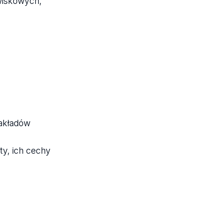
wiskowych,
zakładów
y, ich cechy