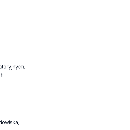
atoryjnych,
ch
dowiska,