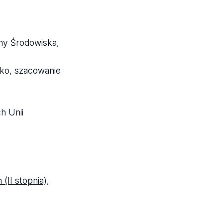
ny Środowiska,
sko, szacowanie
h Unii
(II stopnia),