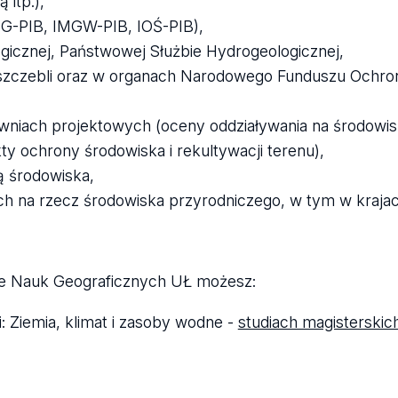
 itp.),
G-PIB, IMGW-PIB, IOŚ-PIB),
icznej, Państwowej Służbie Hydrogeologicznej,
 szczebli oraz w organach Narodowego Funduszu Ochro
owniach projektowych (oceny oddziaływania na środowi
y ochrony środowiska i rekultywacji terenu),
ą środowiska,
h na rzecz środowiska przyrodniczego, w tym w krajac
le Nauk Geograficznych UŁ możesz:
: Ziemia, klimat i zasoby wodne -
studiach magisterskich 