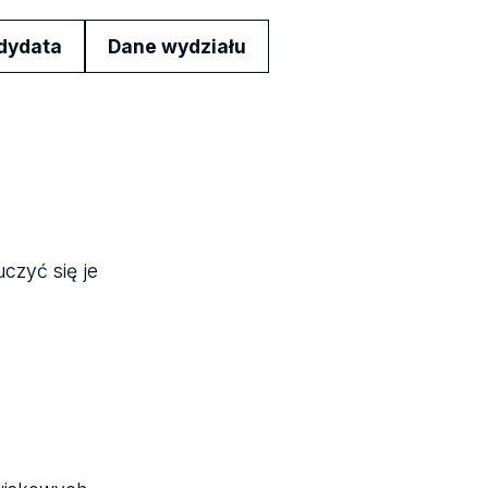
ndydata
Dane wydziału
czyć się je