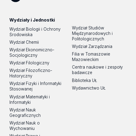
Spotify
Podcast
Wydziały i Jednostki
Wydział Studiów
Wydział Biologii i Ochrony
Międzynarodowych i
Środowiska
Politologicznych
Wydział Chemii
Wydział Zarządzania
Wydział Ekonomiczno-
Filia w Tomaszowie
Socjologiczny
Mazowieckim
Wydział Filologiczny
Centra naukowe i zespoły
Wydział Filozoficzno-
badawcze
Historyczny
Biblioteka UŁ
Wydział Fizyki i Informatyki
Wydawnictwo UŁ
Stosowanej
Wydział Matematyki i
Informatyki
Wydział Nauk
Geograficznych
Wydział Nauk o
Wychowaniu