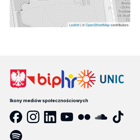
Leaflet
| ©
OpenStreetMap
contributors
Ikony mediów społecznościowych
Facebook
Instagram
LinkedIn
YouTube
Flickr
SoundCloud
Tik
Tok