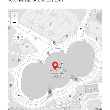
Kopcińskiego 8/12
90-232 Łódź
+
−