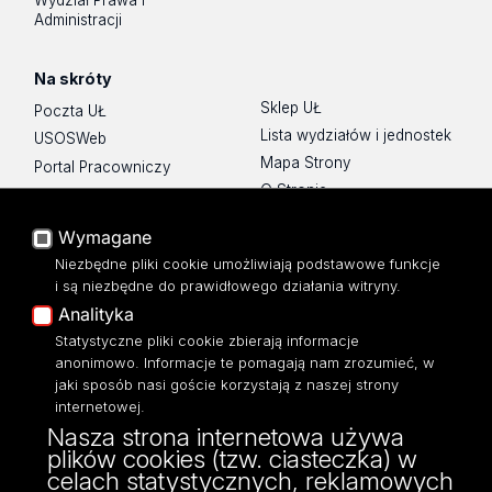
Wydział Prawa i
Administracji
Na skróty
Sklep UŁ
Poczta UŁ
Lista wydziałów i jednostek
USOSWeb
Mapa Strony
Portal Pracowniczy
O Stronie
Baza Aktów Własnych
Platforma e-learningowa
Wymagane
Moodle
Niezbędne pliki cookie umożliwiają podstawowe funkcje
Eksperci UŁ
i są niezbędne do prawidłowego działania witryny.
Polityka Prywatności
Analityka
Dostępność
Statystyczne pliki cookie zbierają informacje
anonimowo. Informacje te pomagają nam zrozumieć, w
jaki sposób nasi goście korzystają z naszej strony
internetowej.
Nasza strona internetowa używa
ul. Narutowicza 68, 90-136 Łódź
plików cookies (tzw. ciasteczka) w
NIP: 724 000 32 43
celach statystycznych, reklamowych
Adres do doręczeń elektronicznych (ADE):