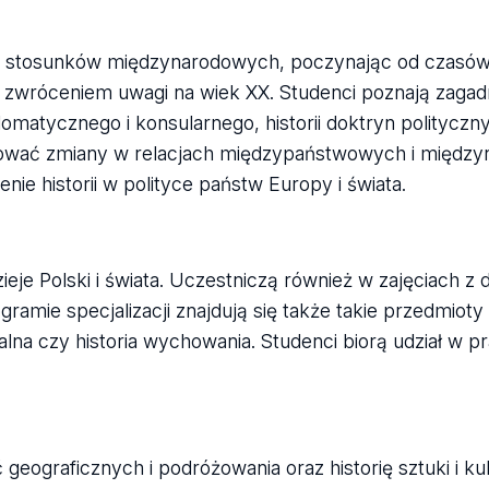
cji stosunków międzynarodowych, poczynając od czasów
zwróceniem uwagi na wiek XX. Studenci poznają zagadn
matycznego i konsularnego, historii doktryn polityczn
retować zmiany w relacjach międzypaństwowych i międz
enie historii w polityce państw Europy i świata.
e Polski i świata. Uczestniczą również w zajęciach z dy
ramie specjalizacji znajdują się także takie przedmioty 
alna czy historia wychowania. Studenci biorą udział w p
 geograficznych i podróżowania oraz historię sztuki i kul