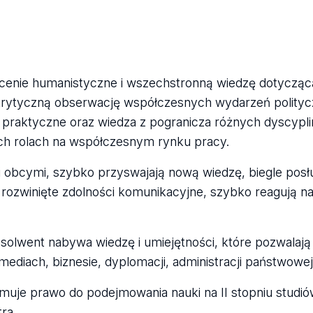
cenie humanistyczne i wszechstronną wiedzę dotyczącą 
ć krytyczną obserwację współczesnych wydarzeń polityc
 i praktyczne oraz wiedza z pogranicza różnych dyscyp
h rolach na współczesnym rynku pracy.
i obcymi, szybko przyswajają nową wiedzę, biegle posłu
rozwinięte zdolności komunikacyjne, szybko reagują n
absolwent nabywa wiedzę i umiejętności, które pozwalaj
ediach, biznesie, dyplomacji, administracji państwowej
muje prawo do podejmowania nauki na II stopniu studió
ra.