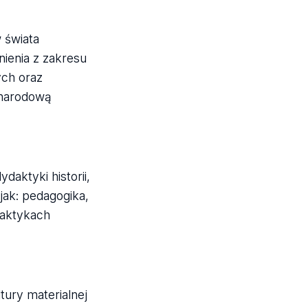
 świata
ienia z zakresu
ych oraz
ynarodową
daktyki historii,
jak: pedagogika,
raktykach
tury materialnej