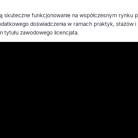
ją skuteczne funkcjonowanie na współczesnym rynku pr
odatkowego doświadczenia w ramach praktyk, stażów i w
 tytułu zawodowego licencjata.