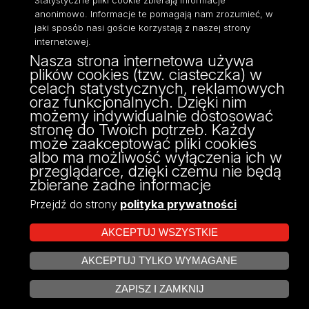
Statystyczne pliki cookie zbierają informacje
anonimowo. Informacje te pomagają nam zrozumieć, w
jaki sposób nasi goście korzystają z naszej strony
internetowej.
Nasza strona internetowa używa
ul. Narutowicza 68, 90-136 Łódź
plików cookies (tzw. ciasteczka) w
NIP: 724 000 32 43
celach statystycznych, reklamowych
Adres do doręczeń elektronicznych (ADE):
oraz funkcjonalnych. Dzięki nim
AE:PL-74796-17640-IHHIV-17
możemy indywidualnie dostosować
KONTAKT
stronę do Twoich potrzeb. Każdy
może zaakceptować pliki cookies
albo ma możliwość wyłączenia ich w
przeglądarce, dzięki czemu nie będą
zbierane żadne informacje
Przejdź do strony
polityka prywatności
AKCEPTUJ WSZYSTKIE
AKCEPTUJ TYLKO WYMAGANE
Projekt Multiportalu UŁ współfinansowany z funduszy Unii Europejskiej w
ZARZĄDZAJ COOKIES
ramach konkursu NCBR
ZAPISZ I ZAMKNIJ