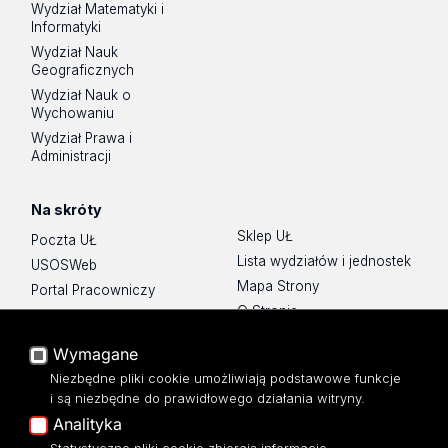
Wydział Matematyki i
Informatyki
Wydział Nauk
Geograficznych
Wydział Nauk o
Wychowaniu
Wydział Prawa i
Administracji
Na skróty
Sklep UŁ
Poczta UŁ
Lista wydziałów i jednostek
USOSWeb
Mapa Strony
Portal Pracowniczy
O Stronie
Baza Aktów Własnych
Platforma e-learningowa
Wymagane
Moodle
Niezbędne pliki cookie umożliwiają podstawowe funkcje
Eksperci UŁ
i są niezbędne do prawidłowego działania witryny.
Polityka Prywatności
Analityka
Dostępność