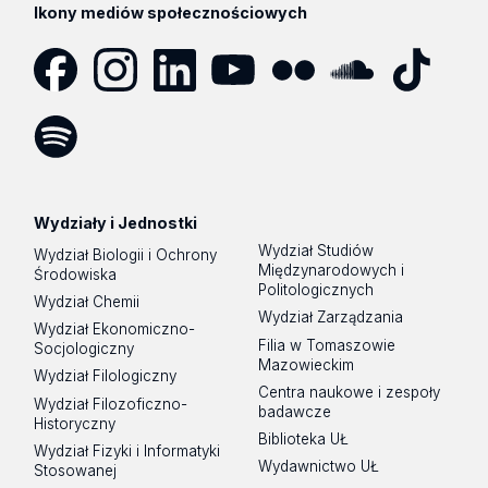
Ikony mediów społecznościowych
Facebook
Instagram
LinkedIn
YouTube
Flickr
SoundCloud
Tik
Tok
Spotify
Podcast
Wydziały i Jednostki
Wydział Studiów
Wydział Biologii i Ochrony
Międzynarodowych i
Środowiska
Politologicznych
Wydział Chemii
Wydział Zarządzania
Wydział Ekonomiczno-
Filia w Tomaszowie
Socjologiczny
Mazowieckim
Wydział Filologiczny
Centra naukowe i zespoły
Wydział Filozoficzno-
badawcze
Historyczny
Biblioteka UŁ
Wydział Fizyki i Informatyki
Wydawnictwo UŁ
Stosowanej