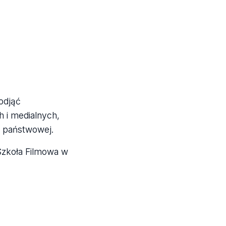
odjąć
h i medialnych,
i państwowej.
Szkoła Filmowa w