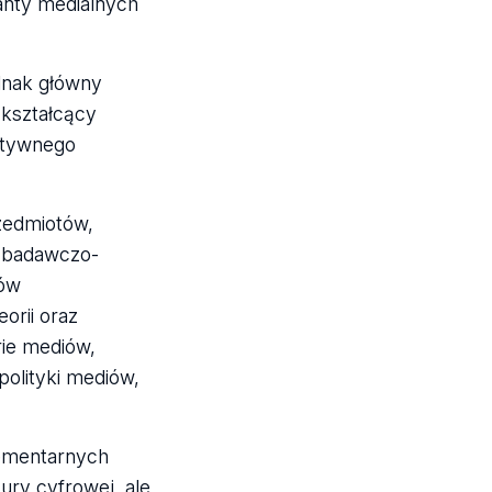
anty medialnych
dnak główny
 kształcący
aktywnego
rzedmiotów,
i badawczo-
tów
orii oraz
rie mediów,
polityki mediów,
lementarnych
ury cyfrowej, ale