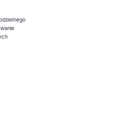
odzielnego
ywanie
ych