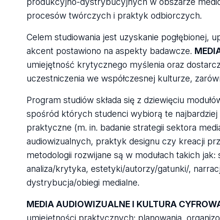
produkcyjno-dystrybucyjnych w obszarze medió
procesów twórczych i praktyk odbiorczych.
Celem studiowania jest uzyskanie pogłębionej, 
akcent postawiono na aspekty badawcze.
MEDI
umiejętność krytycznego myślenia oraz dostarcz
uczestniczenia we współczesnej kulturze, zarówno
Program studiów składa się z dziewięciu modułów
spośród których studenci wybiorą te najbardziej
praktyczne (m. in. badanie strategii sektora me
audiowizualnych, praktyk designu czy kreacji prz
metodologii rozwijane są w modułach takich jak:
analiza/krytyka, estetyki/autorzy/gatunki/, narra
dystrybucja/obiegi medialne.
MEDIA AUDIOWIZUALNE I KULTURA CYFROW
umiejętności praktycznych: planowania, organizo