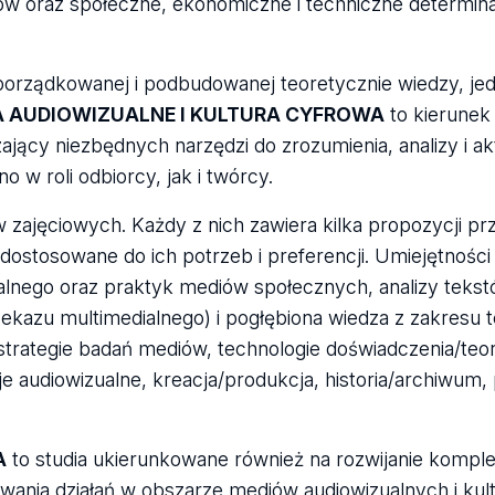
w oraz społeczne, ekonomiczne i techniczne determin
uporządkowanej i podbudowanej teoretycznie wiedzy, je
A AUDIOWIZUALNE I KULTURA CYFROWA
to kierunek
ający niezbędnych narzędzi do zrozumienia, analizy i 
 w roli odbiorcy, jak i twórcy.
 zajęciowych. Każdy z nich zawiera kilka propozycji p
 dostosowane do ich potrzeb i preferencji. Umiejętnośc
dialnego oraz praktyk mediów społecznych, analizy teks
ekazu multimedialnego) i pogłębiona wiedza z zakresu te
 strategie badań mediów, technologie doświadczenia/teo
cje audiowizualne, kreacja/produkcja, historia/archiwum, 
A
to studia ukierunkowane również na rozwijanie komp
wania działań w obszarze mediów audiowizualnych i kult