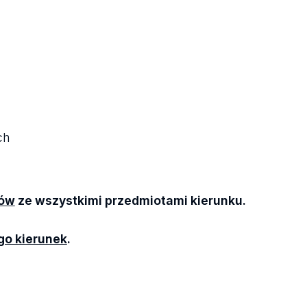
ch
iów
ze wszystkimi przedmiotami kierunku.
go kierunek
.