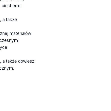
 biochemii
, a także
znej materiałów
oczesnymi
tyce
 a także dowiesz
ycznym.