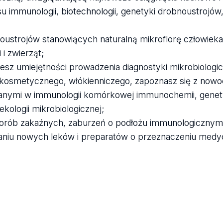
immunologii, biotechnologii, genetyki drobnoustrojów,
oustrojów stanowiących naturalną mikroflorę człowieka
i zwierząt;
esz umiejętności prowadzenia diagnostyki mikrobiologic
 kosmetycznego, włókienniczego, zapoznasz się z now
wanymi w immunologii komórkowej immunochemii, gene
kologii mikrobiologicznej;
chorób zakaźnych, zaburzeń o podłożu immunologicznym,
waniu nowych leków i preparatów o przeznaczeniu med