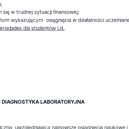
;
ię w trudnej sytuacji finansowej;
om wykazującym osiągnięcia w działalności uczelnianej
ersidades dla studentów UŁ
.
I DIAGNOSTYKA LABORATORYJNA
czną, uwzględniającą najnowsze osiągnięcia naukowe i