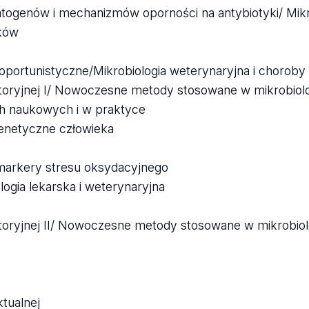
patogenów i mechanizmów oporności na antybiotyki/ Mik
ków
y oportunistyczne/Mikrobiologia weterynaryjna i chorob
oryjnej I/ Nowoczesne metody stosowane w mikrobiologi
h naukowych i w praktyce
enetyczne człowieka
omarkery stresu oksydacyjnego
logia lekarska i weterynaryjna
toryjnej II/ Nowoczesne metody stosowane w mikrobiolog
ktualnej