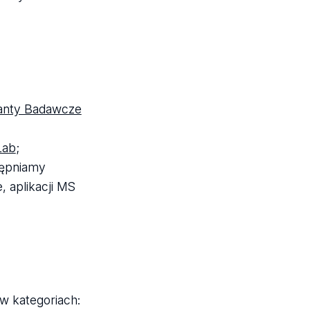
anty Badawcze
Lab
;
tępniamy
 aplikacji MS
w kategoriach: