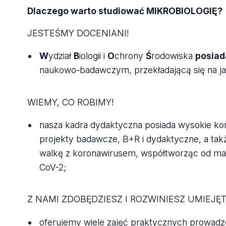
Dlaczego warto studiować MIKROBIOLOGIĘ?
JESTEŚMY DOCENIANI!
W
ydział
B
iologii i
O
chrony
Ś
rodowiska
posiad
naukowo-badawczym, przekładającą się na ja
WIEMY, CO ROBIMY!
nasza kadra dydaktyczna posiada wysokie ko
projekty badawcze, B+R i dydaktyczne, a także
walkę z koronawirusem, współtworząc od ma
CoV-2;
Z NAMI ZDOBĘDZIESZ I ROZWINIESZ UMIEJĘ
oferujemy wiele zajęć praktycznych prowad