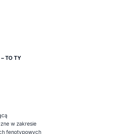
 – TO TY
ącą
czne w zakresie
cech fenotypowych