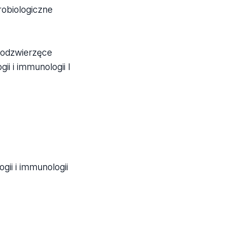
robiologiczne
y odzwierzęce
i i immunologii I
ii i immunologii