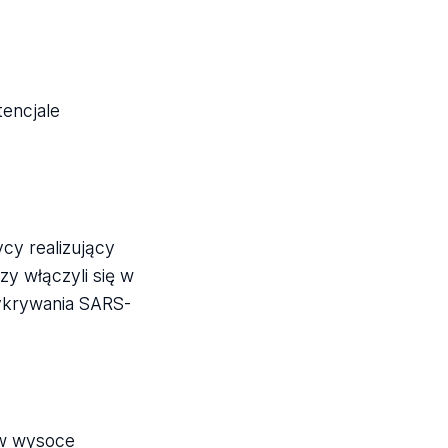
tencjale
cy realizujący
zy włączyli się w
ykrywania SARS-
 w wysoce