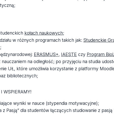
styczną;
studenckich
kołach naukowych
;
ziału w różnych programach takich jak:
Studenckie Gr
;
iędzynarodowej:
ERASMUS+
,
IAESTE
czy
Program Bio
nauczaniem na odległość; po przyjęciu na studia udos
 UŁ, które umożliwia korzystanie z platformy Moodle,
baz bibliotecznych;
I WSPIERAMY!
ające wyniki w nauce (stypendia motywacyjne);
z Pasją” dla studentów łączących studiowanie z pasją 