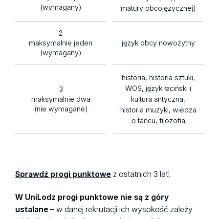
(wymagany)
matury obcojęzycznej)
2
maksymalnie jeden
język obcy nowożytny
(wymagany)
historia, historia sztuki,
WOS, język łaciński i
3
maksymalnie dwa
kultura antyczna,
(nie wymagane)
historia muzyki, wiedza
o tańcu, filozofia
Sprawdź progi punktowe
z ostatnich 3 lat!
W UniLodz progi punktowe nie są z góry
ustalane
– w danej rekrutacji ich wysokość zależy