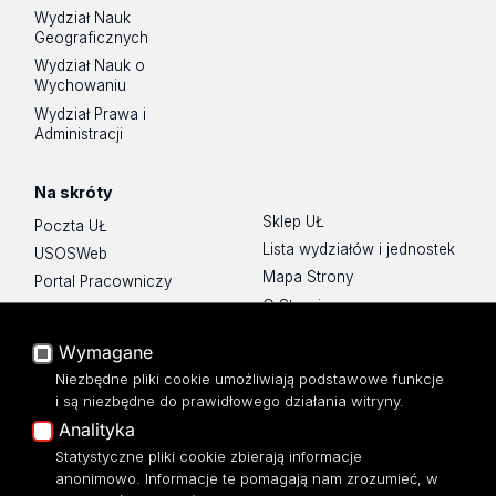
Wydział Nauk
Geograficznych
Wydział Nauk o
Wychowaniu
Wydział Prawa i
Administracji
Na skróty
Sklep UŁ
Poczta UŁ
Lista wydziałów i jednostek
USOSWeb
Mapa Strony
Portal Pracowniczy
O Stronie
Baza Aktów Własnych
Platforma e-learningowa
Wymagane
Moodle
Niezbędne pliki cookie umożliwiają podstawowe funkcje
Eksperci UŁ
i są niezbędne do prawidłowego działania witryny.
Polityka Prywatności
Analityka
Dostępność
Statystyczne pliki cookie zbierają informacje
anonimowo. Informacje te pomagają nam zrozumieć, w