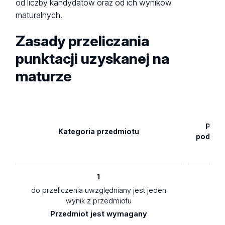
od liczby kandydatów oraz od ich wyników
maturalnych.
Zasady przeliczania
punktacji uzyskanej na
maturze
Pozi
Kategoria przedmiotu
podsta
1
do przeliczenia uwzględniany jest jeden
1,5
wynik z przedmiotu
Przedmiot jest wymagany