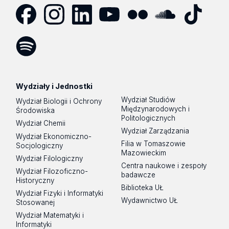
Facebook
Instagram
LinkedIn
YouTube
Flickr
SoundCloud
Tik
Tok
Spotify
Podcast
Wydziały i Jednostki
Wydział Studiów
Wydział Biologii i Ochrony
Międzynarodowych i
Środowiska
Politologicznych
Wydział Chemii
Wydział Zarządzania
Wydział Ekonomiczno-
Filia w Tomaszowie
Socjologiczny
Mazowieckim
Wydział Filologiczny
Centra naukowe i zespoły
Wydział Filozoficzno-
badawcze
Historyczny
Biblioteka UŁ
Wydział Fizyki i Informatyki
Wydawnictwo UŁ
Stosowanej
Wydział Matematyki i
Informatyki