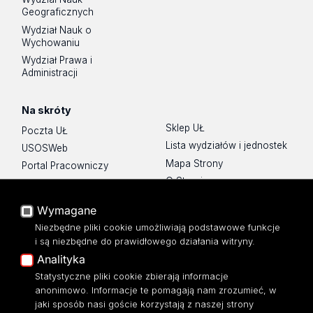
Geograficznych
Wydział Nauk o
Wychowaniu
Wydział Prawa i
Administracji
Na skróty
Sklep UŁ
Poczta UŁ
Lista wydziałów i jednostek
USOSWeb
Mapa Strony
Portal Pracowniczy
O Stronie
Baza Aktów Własnych
Platforma e-learningowa
Wymagane
Moodle
Niezbędne pliki cookie umożliwiają podstawowe funkcje
Eksperci UŁ
i są niezbędne do prawidłowego działania witryny.
Polityka Prywatności
Analityka
Dostępność
Statystyczne pliki cookie zbierają informacje
anonimowo. Informacje te pomagają nam zrozumieć, w
jaki sposób nasi goście korzystają z naszej strony