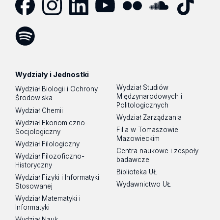
Facebook
Instagram
LinkedIn
YouTube
Flickr
SoundCloud
Tik
Tok
Spotify
Podcast
Wydziały i Jednostki
Wydział Studiów
Wydział Biologii i Ochrony
Międzynarodowych i
Środowiska
Politologicznych
Wydział Chemii
Wydział Zarządzania
Wydział Ekonomiczno-
Filia w Tomaszowie
Socjologiczny
Mazowieckim
Wydział Filologiczny
Centra naukowe i zespoły
Wydział Filozoficzno-
badawcze
Historyczny
Biblioteka UŁ
Wydział Fizyki i Informatyki
Wydawnictwo UŁ
Stosowanej
Wydział Matematyki i
Informatyki
Wydział Nauk