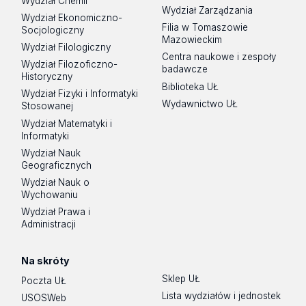
Wydział Chemii
Wydział Zarządzania
Wydział Ekonomiczno-
Filia w Tomaszowie
Socjologiczny
Mazowieckim
Wydział Filologiczny
Centra naukowe i zespoły
Wydział Filozoficzno-
badawcze
Historyczny
Biblioteka UŁ
Wydział Fizyki i Informatyki
Wydawnictwo UŁ
Stosowanej
Wydział Matematyki i
Informatyki
Wydział Nauk
Geograficznych
Wydział Nauk o
Wychowaniu
Wydział Prawa i
Administracji
Na skróty
Sklep UŁ
Poczta UŁ
Lista wydziałów i jednostek
USOSWeb