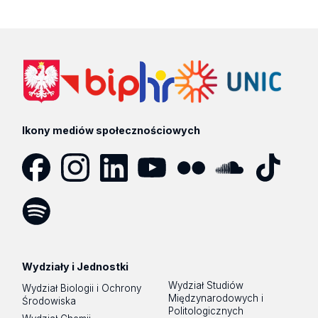
Ikony mediów społecznościowych
Facebook
Instagram
LinkedIn
YouTube
Flickr
SoundCloud
Tik
Tok
Spotify
Podcast
Wydziały i Jednostki
Wydział Studiów
Wydział Biologii i Ochrony
Międzynarodowych i
Środowiska
Politologicznych