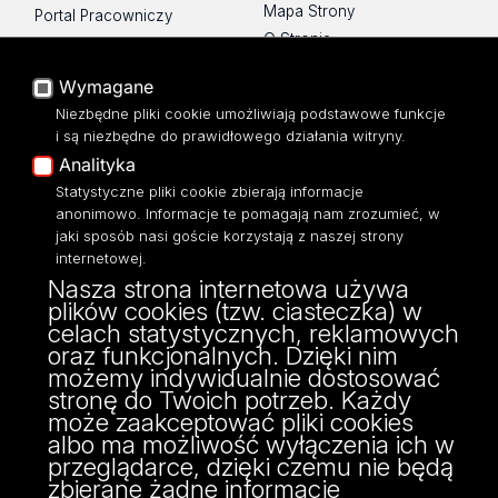
Mapa Strony
Portal Pracowniczy
O Stronie
Baza Aktów Własnych
Platforma e-learningowa
Wymagane
Moodle
Niezbędne pliki cookie umożliwiają podstawowe funkcje
Eksperci UŁ
i są niezbędne do prawidłowego działania witryny.
Polityka Prywatności
Analityka
Dostępność
Statystyczne pliki cookie zbierają informacje
anonimowo. Informacje te pomagają nam zrozumieć, w
jaki sposób nasi goście korzystają z naszej strony
internetowej.
Nasza strona internetowa używa
ul. Narutowicza 68, 90-136 Łódź
plików cookies (tzw. ciasteczka) w
NIP: 724 000 32 43
celach statystycznych, reklamowych
Adres do doręczeń elektronicznych (ADE):
oraz funkcjonalnych. Dzięki nim
AE:PL-74796-17640-IHHIV-17
możemy indywidualnie dostosować
KONTAKT
stronę do Twoich potrzeb. Każdy
może zaakceptować pliki cookies
albo ma możliwość wyłączenia ich w
przeglądarce, dzięki czemu nie będą
zbierane żadne informacje