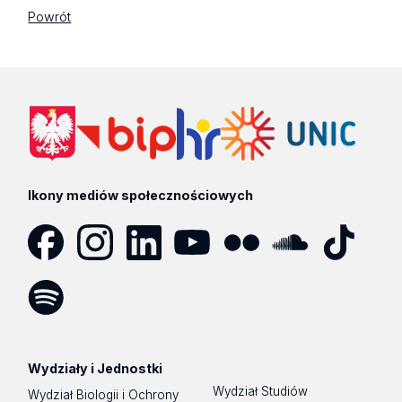
Powrót
Ikony mediów społecznościowych
Facebook
Instagram
LinkedIn
YouTube
Flickr
SoundCloud
Tik
Tok
Spotify
Podcast
Wydziały i Jednostki
Wydział Studiów
Wydział Biologii i Ochrony