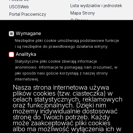
Lista wydziałów i jednostek
USOSWeb
Mapa Strony
Portal Pracowniczy
O Stronie
Baza Aktów Własnych
Platforma e-learningowa
Wymagane
Moodle
Niezbędne pliki cookie umożliwiają podstawowe funkcje
Eksperci UŁ
i są niezbędne do prawidłowego działania witryny.
Polityka Prywatności
Analityka
Dostępność
Statystyczne pliki cookie zbierają informacje
anonimowo. Informacje te pomagają nam zrozumieć, w
jaki sposób nasi goście korzystają z naszej strony
internetowej.
Nasza strona internetowa używa
ul. Narutowicza 68, 90-136 Łódź
plików cookies (tzw. ciasteczka) w
NIP: 724 000 32 43
celach statystycznych, reklamowych
Adres do doręczeń elektronicznych (ADE):
oraz funkcjonalnych. Dzięki nim
AE:PL-74796-17640-IHHIV-17
możemy indywidualnie dostosować
KONTAKT
stronę do Twoich potrzeb. Każdy
może zaakceptować pliki cookies
albo ma możliwość wyłączenia ich w