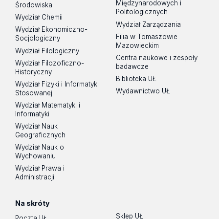
Międzynarodowych i
Środowiska
Politologicznych
Wydział Chemii
Wydział Zarządzania
Wydział Ekonomiczno-
Filia w Tomaszowie
Socjologiczny
Mazowieckim
Wydział Filologiczny
Centra naukowe i zespoły
Wydział Filozoficzno-
badawcze
Historyczny
Biblioteka UŁ
Wydział Fizyki i Informatyki
Wydawnictwo UŁ
Stosowanej
Wydział Matematyki i
Informatyki
Wydział Nauk
Geograficznych
Wydział Nauk o
Wychowaniu
Wydział Prawa i
Administracji
Na skróty
Sklep UŁ
Poczta UŁ