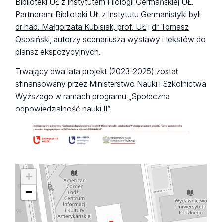
Biblioteki UŁ z Instytutem Filologii Germańskiej UŁ.
Partnerami Biblioteki UŁ z Instytutu Germanistyki byli
dr hab. Małgorzata Kubisiak, prof. UŁ
i
dr Tomasz
Ososiński
, autorzy scenariusza wystawy i tekstów do
plansz ekspozycyjnych.
Trwający dwa lata projekt (2023-2025) został
sfinansowany przez Ministerstwo Nauki i Szkolnictwa
Wyższego w ramach programu „Społeczna
odpowiedzialność nauki II”.
+
−