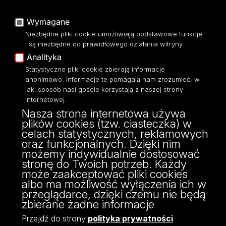
O Stronie
Baza Aktów Własnych
Platforma e-learningowa
Wymagane
Moodle
Niezbędne pliki cookie umożliwiają podstawowe funkcje
Eksperci UŁ
i są niezbędne do prawidłowego działania witryny.
Polityka Prywatności
Analityka
Dostępność
Statystyczne pliki cookie zbierają informacje
anonimowo. Informacje te pomagają nam zrozumieć, w
jaki sposób nasi goście korzystają z naszej strony
internetowej.
Nasza strona internetowa używa
ul. Narutowicza 68, 90-136 Łódź
plików cookies (tzw. ciasteczka) w
NIP: 724 000 32 43
celach statystycznych, reklamowych
Adres do doręczeń elektronicznych (ADE):
oraz funkcjonalnych. Dzięki nim
AE:PL-74796-17640-IHHIV-17
możemy indywidualnie dostosować
KONTAKT
stronę do Twoich potrzeb. Każdy
może zaakceptować pliki cookies
albo ma możliwość wyłączenia ich w
przeglądarce, dzięki czemu nie będą
zbierane żadne informacje
Przejdź do strony
polityka prywatności