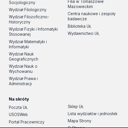
Filia w Tomaszowie
Socjologiczny
Mazowieckim
Wydział Filologiczny
Centra naukowe i zespoły
Wydział Filozoficzno-
badawcze
Historyczny
Biblioteka UŁ
Wydział Fizyki i Informatyki
Wydawnictwo UŁ
Stosowanej
Wydział Matematyki i
Informatyki
Wydział Nauk
Geograficznych
Wydział Nauk o
Wychowaniu
Wydział Prawa i
Administracji
Na skróty
Sklep UŁ
Poczta UŁ
Lista wydziałów i jednostek
USOSWeb
Mapa Strony
Portal Pracowniczy