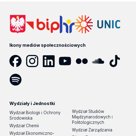
Ikony mediów społecznościowych
Facebook
Instagram
LinkedIn
YouTube
Flickr
SoundCloud
Tik
Tok
Spotify
Podcast
Wydziały i Jednostki
Wydział Studiów
Wydział Biologii i Ochrony
Międzynarodowych i
Środowiska
Politologicznych
Wydział Chemii
Wydział Zarządzania
Wydział Ekonomiczno-