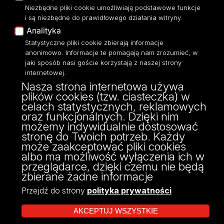
Niezbędne pliki cookie umożliwiają podstawowe funkcje
Eksperci UŁ
i są niezbędne do prawidłowego działania witryny.
Polityka Prywatności
Analityka
Dostępność
Statystyczne pliki cookie zbierają informacje
anonimowo. Informacje te pomagają nam zrozumieć, w
jaki sposób nasi goście korzystają z naszej strony
internetowej.
Nasza strona internetowa używa
ul. Narutowicza 68, 90-136 Łódź
plików cookies (tzw. ciasteczka) w
NIP: 724 000 32 43
celach statystycznych, reklamowych
Adres do doręczeń elektronicznych (ADE):
oraz funkcjonalnych. Dzięki nim
AE:PL-74796-17640-IHHIV-17
możemy indywidualnie dostosować
KONTAKT
stronę do Twoich potrzeb. Każdy
może zaakceptować pliki cookies
albo ma możliwość wyłączenia ich w
przeglądarce, dzięki czemu nie będą
zbierane żadne informacje
Przejdź do strony
polityka prywatności
AKCEPTUJ WSZYSTKIE