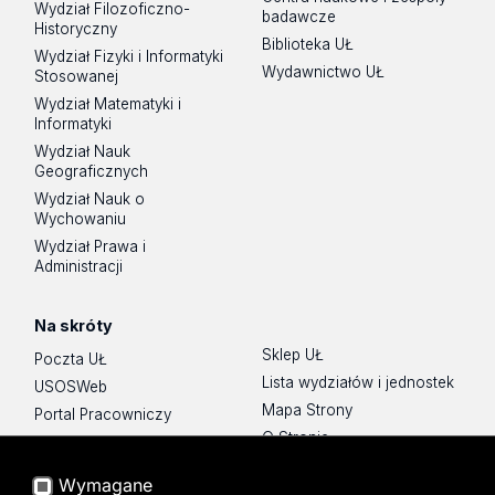
Wydział Filozoficzno-
badawcze
Historyczny
Biblioteka UŁ
Wydział Fizyki i Informatyki
Wydawnictwo UŁ
Stosowanej
Wydział Matematyki i
Informatyki
Wydział Nauk
Geograficznych
Wydział Nauk o
Wychowaniu
Wydział Prawa i
Administracji
Na skróty
Sklep UŁ
Poczta UŁ
Lista wydziałów i jednostek
USOSWeb
Mapa Strony
Portal Pracowniczy
O Stronie
Baza Aktów Własnych
Platforma e-learningowa
Wymagane
Moodle