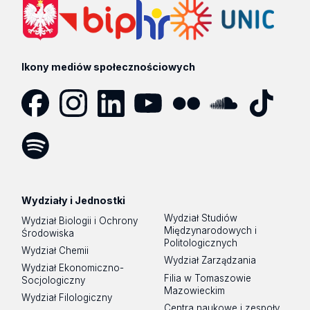
Ikony mediów społecznościowych
Facebook
Instagram
LinkedIn
YouTube
Flickr
SoundCloud
Tik
Tok
Spotify
Podcast
Wydziały i Jednostki
Wydział Studiów
Wydział Biologii i Ochrony
Międzynarodowych i
Środowiska
Politologicznych
Wydział Chemii
Wydział Zarządzania
Wydział Ekonomiczno-
Filia w Tomaszowie
Socjologiczny
Mazowieckim
Wydział Filologiczny
Centra naukowe i zespoły