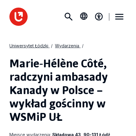
Uniwersytet Łódzki
Wydarzenia
Marie‑Hélène Côté,
radczyni ambasady
Kanady w Polsce –
wykład gościnny w
WSMiP UŁ
Miejsce wydarzenia:
Składowa 43, 90-131 Łódź