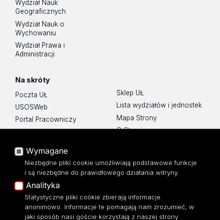
Wydział Nauk
Geograficznych
Wydział Nauk o
Wychowaniu
Wydział Prawa i
Administracji
Na skróty
Sklep UŁ
Poczta UŁ
Lista wydziałów i jednostek
USOSWeb
Mapa Strony
Portal Pracowniczy
O Stronie
Baza Aktów Własnych
Platforma e-learningowa
Wymagane
Moodle
Niezbędne pliki cookie umożliwiają podstawowe funkcje
Eksperci UŁ
i są niezbędne do prawidłowego działania witryny.
Polityka Prywatności
Analityka
Dostępność
Statystyczne pliki cookie zbierają informacje
anonimowo. Informacje te pomagają nam zrozumieć, w
jaki sposób nasi goście korzystają z naszej strony