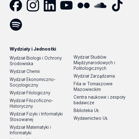
Facebook
Instagram
LinkedIn
YouTube
Flickr
SoundCloud
Tik
Tok
Spotify
Podcast
Wydziały i Jednostki
Wydział Studiów
Wydział Biologii i Ochrony
Międzynarodowych i
Środowiska
Politologicznych
Wydział Chemii
Wydział Zarządzania
Wydział Ekonomiczno-
Filia w Tomaszowie
Socjologiczny
Mazowieckim
Wydział Filologiczny
Centra naukowe i zespoły
Wydział Filozoficzno-
badawcze
Historyczny
Biblioteka UŁ
Wydział Fizyki i Informatyki
Wydawnictwo UŁ
Stosowanej
Wydział Matematyki i
Informatyki