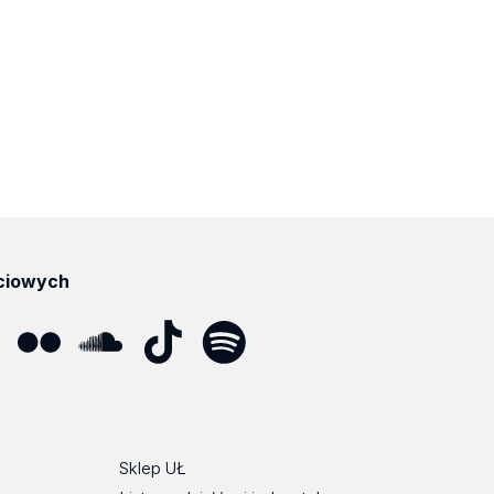
ciowych
ube
Flickr
SoundCloud
Tik
Spotify
Podcast
Tok
Sklep UŁ