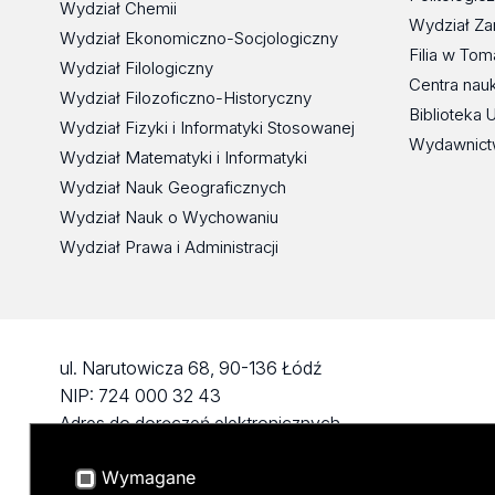
Wydział Chemii
Wydział Za
Wydział Ekonomiczno-Socjologiczny
Filia w To
Wydział Filologiczny
Centra nau
Wydział Filozoficzno-Historyczny
Biblioteka 
Wydział Fizyki i Informatyki Stosowanej
Wydawnict
Wydział Matematyki i Informatyki
Wydział Nauk Geograficznych
Wydział Nauk o Wychowaniu
Wydział Prawa i Administracji
ul. Narutowicza 68, 90-136 Łódź
NIP: 724 000 32 43
Adres do doręczeń elektronicznych
(ADE): AE:PL-74796-17640-IHHIV-17
Wymagane
KONTAKT