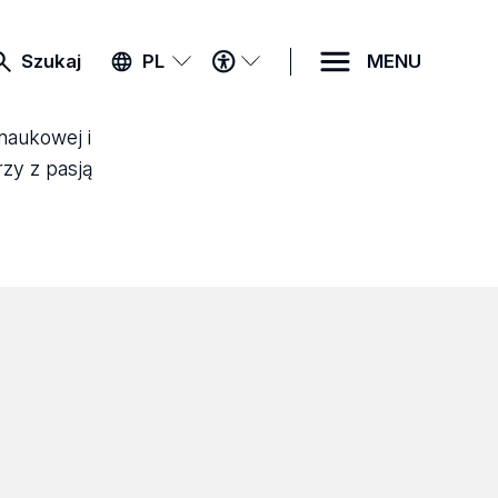
MENU
Szukaj
PL
MENU
DOSTĘPNOŚCI
 naukowej i
rzy z pasją