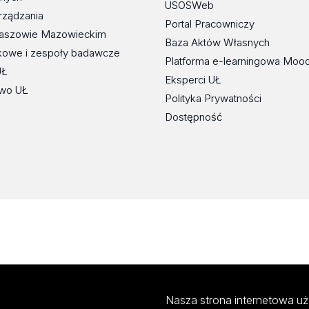
USOSWeb
rządzania
Portal Pracowniczy
maszowie Mazowieckim
Baza Aktów Własnych
kowe i zespoły badawcze
Platforma e-learningowa Moo
UŁ
Eksperci UŁ
wo UŁ
Polityka Prywatności
Dostępność
Nasza strona internetowa uż