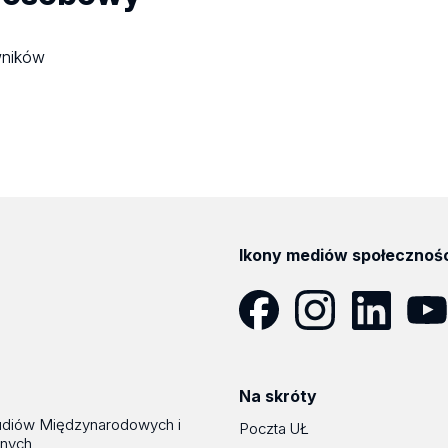
wników
Ikony mediów społecznoś
Facebook
Instagram
LinkedIn
YouT
Na skróty
udiów Międzynarodowych i
Poczta UŁ
znych