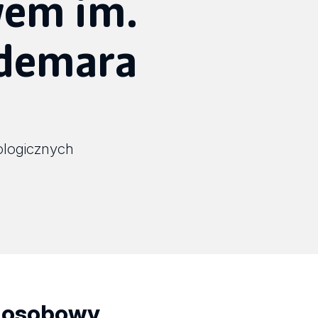
wem im.
ldemara
ologicznych
 osobowy