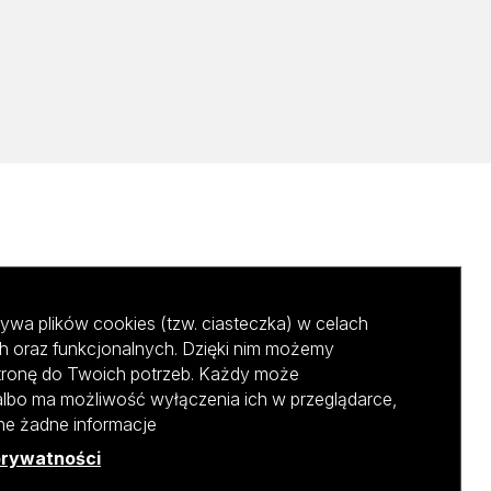
ywa plików cookies (tzw. ciasteczka) w celach
h oraz funkcjonalnych. Dzięki nim możemy
tronę do Twoich potrzeb. Każdy może
albo ma możliwość wyłączenia ich w przeglądarce,
ane żadne informacje
prywatności