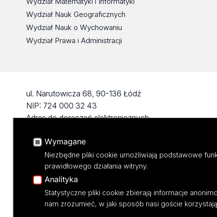
Wydział Matematyki i Informatyki
Wydział Nauk Geograficznych
Wydział Nauk o Wychowaniu
Wydział Prawa i Administracji
ul. Narutowicza 68, 90-136 Łódź
NIP: 724 000 32 43
Adres do doręczeń elektronicznych
(ADE): AE:PL-74796-17640-IHHIV-17
Wymagane
KONTAKT
Niezbędne pliki cookie umożliwiają podstawowe funk
prawidłowego działania witryny.
Analityka
Statystyczne pliki cookie zbierają informacje anoni
nam zrozumieć, w jaki sposób nasi goście korzystają 