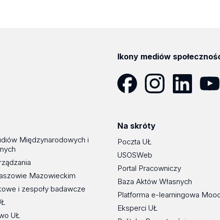
Ikony mediów społecznoś
Facebook
Instagram
LinkedIn
YouT
Na skróty
udiów Międzynarodowych i
Poczta UŁ
znych
USOSWeb
rządzania
Portal Pracowniczy
maszowie Mazowieckim
Baza Aktów Własnych
kowe i zespoły badawcze
Platforma e-learningowa Moo
UŁ
Eksperci UŁ
wo UŁ