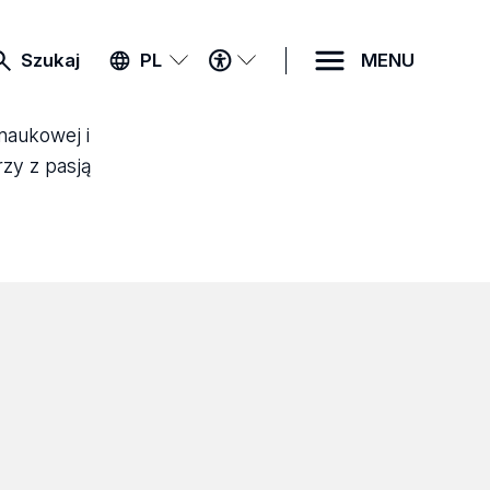
MENU
Szukaj
PL
MENU
DOSTĘPNOŚCI
 naukowej i
rzy z pasją