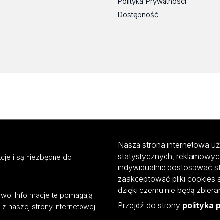
Polityka Prywatności
Dostępność
Nasza strona internetowa uż
statystycznych, reklamowyc
cje i są niezbędne do
indywidualnie dostosować s
zaakceptować pliki cookies 
dzięki czemu nie będą zbier
mowo. Informacje te pomagają
Przejdź do strony
polityka 
z naszej strony internetowej.