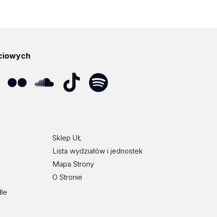
ciowych
ube
Flickr
SoundCloud
Tik
Spotify
Podcast
Tok
Sklep UŁ
Lista wydziałów i jednostek
Mapa Strony
O Stronie
dle