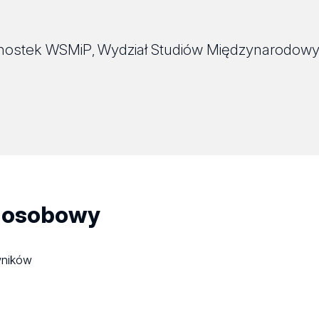
ednostek WSMiP
Wydział Studiów Międzynarodowyc
,
 osobowy
wników