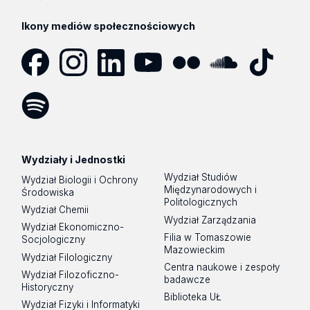
Ikony mediów społecznościowych
Facebook
Instagram
LinkedIn
YouTube
Flickr
SoundCloud
Tik
Tok
Spotify
Podcast
Wydziały i Jednostki
Wydział Studiów
Wydział Biologii i Ochrony
Międzynarodowych i
Środowiska
Politologicznych
Wydział Chemii
Wydział Zarządzania
Wydział Ekonomiczno-
Filia w Tomaszowie
Socjologiczny
Mazowieckim
Wydział Filologiczny
Centra naukowe i zespoły
Wydział Filozoficzno-
badawcze
Historyczny
Biblioteka UŁ
Wydział Fizyki i Informatyki