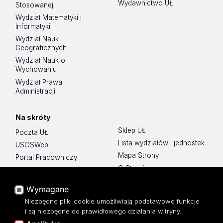
Wydawnictwo UŁ
Stosowanej
Wydział Matematyki i
Informatyki
Wydział Nauk
Geograficznych
Wydział Nauk o
Wychowaniu
Wydział Prawa i
Administracji
Na skróty
Sklep UŁ
Poczta UŁ
Lista wydziałów i jednostek
USOSWeb
Mapa Strony
Portal Pracowniczy
O Stronie
Baza Aktów Własnych
Platforma e-learningowa
Wymagane
Moodle
Niezbędne pliki cookie umożliwiają podstawowe funkcje
Eksperci UŁ
i są niezbędne do prawidłowego działania witryny.
Polityka Prywatności