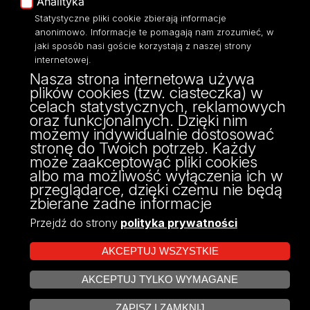
Analityka
Dostępność
Statystyczne pliki cookie zbierają informacje
anonimowo. Informacje te pomagają nam zrozumieć, w
jaki sposób nasi goście korzystają z naszej strony
internetowej.
Nasza strona internetowa używa
ul. Narutowicza 68, 90-136 Łódź
plików cookies (tzw. ciasteczka) w
NIP: 724 000 32 43
celach statystycznych, reklamowych
Adres do doręczeń elektronicznych (ADE):
oraz funkcjonalnych. Dzięki nim
AE:PL-74796-17640-IHHIV-17
możemy indywidualnie dostosować
KONTAKT
stronę do Twoich potrzeb. Każdy
może zaakceptować pliki cookies
albo ma możliwość wyłączenia ich w
przeglądarce, dzięki czemu nie będą
zbierane żadne informacje
Przejdź do strony
polityka prywatności
AKCEPTUJ WSZYSTKIE
AKCEPTUJ TYLKO WYMAGANE
Projekt Multiportalu UŁ współfinansowany z funduszy Unii Europejskiej w
ZARZĄDZAJ COOKIES
ramach konkursu NCBR
ZAPISZ I ZAMKNIJ