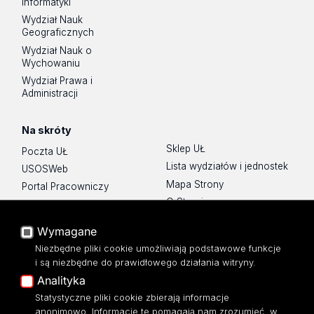
Informatyki
Wydział Nauk
Geograficznych
Wydział Nauk o
Wychowaniu
Wydział Prawa i
Administracji
Na skróty
Sklep UŁ
Poczta UŁ
Lista wydziałów i jednostek
USOSWeb
Mapa Strony
Portal Pracowniczy
O Stronie
Baza Aktów Własnych
Platforma e-learningowa
Wymagane
Moodle
Niezbędne pliki cookie umożliwiają podstawowe funkcje
Eksperci UŁ
i są niezbędne do prawidłowego działania witryny.
Polityka Prywatności
Analityka
Dostępność
Statystyczne pliki cookie zbierają informacje
anonimowo. Informacje te pomagają nam zrozumieć, w