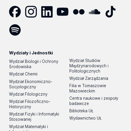
Facebook
Instagram
LinkedIn
YouTube
Flickr
SoundCloud
Tik
Tok
Spotify
Podcast
Wydziały i Jednostki
Wydział Studiów
Wydział Biologii i Ochrony
Międzynarodowych i
Środowiska
Politologicznych
Wydział Chemii
Wydział Zarządzania
Wydział Ekonomiczno-
Filia w Tomaszowie
Socjologiczny
Mazowieckim
Wydział Filologiczny
Centra naukowe i zespoły
Wydział Filozoficzno-
badawcze
Historyczny
Biblioteka UŁ
Wydział Fizyki i Informatyki
Wydawnictwo UŁ
Stosowanej
Wydział Matematyki i