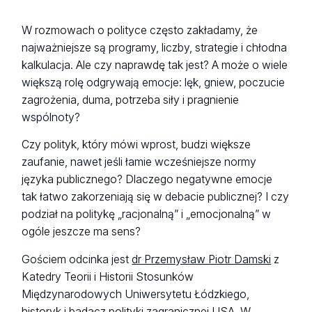
W rozmowach o polityce często zakładamy, że
najważniejsze są programy, liczby, strategie i chłodna
kalkulacja. Ale czy naprawdę tak jest? A może o wiele
większą rolę odgrywają emocje: lęk, gniew, poczucie
zagrożenia, duma, potrzeba siły i pragnienie
wspólnoty?
Czy polityk, który mówi wprost, budzi większe
zaufanie, nawet jeśli łamie wcześniejsze normy
języka publicznego? Dlaczego negatywne emocje
tak łatwo zakorzeniają się w debacie publicznej? I czy
podział na politykę „racjonalną” i „emocjonalną” w
ogóle jeszcze ma sens?
Gościem odcinka jest
dr Przemysław Piotr Damski
z
Katedry Teorii i Historii Stosunków
Międzynarodowych Uniwersytetu Łódzkiego,
historyk i badacz polityki zagranicznej USA. W