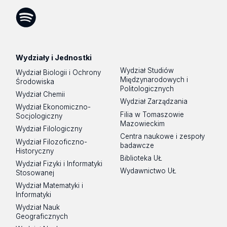
Facebook
Instagram
LinkedIn
YouTube
Flickr
SoundCloud
Tik
Tok
Spotify
Podcast
Wydziały i Jednostki
Wydział Studiów
Wydział Biologii i Ochrony
Międzynarodowych i
Środowiska
Politologicznych
Wydział Chemii
Wydział Zarządzania
Wydział Ekonomiczno-
Filia w Tomaszowie
Socjologiczny
Mazowieckim
Wydział Filologiczny
Centra naukowe i zespoły
Wydział Filozoficzno-
badawcze
Historyczny
Biblioteka UŁ
Wydział Fizyki i Informatyki
Wydawnictwo UŁ
Stosowanej
Wydział Matematyki i
Informatyki
Wydział Nauk
Geograficznych