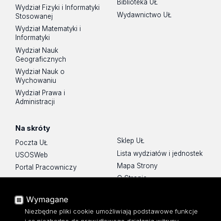
Biblioteka UŁ
Wydział Fizyki i Informatyki
Wydawnictwo UŁ
Stosowanej
Wydział Matematyki i
Informatyki
Wydział Nauk
Geograficznych
Wydział Nauk o
Wychowaniu
Wydział Prawa i
Administracji
Na skróty
Sklep UŁ
Poczta UŁ
Lista wydziałów i jednostek
USOSWeb
Mapa Strony
Portal Pracowniczy
O Stronie
Baza Aktów Własnych
Platforma e-learningowa
Wymagane
Moodle
Niezbędne pliki cookie umożliwiają podstawowe funkcje
Eksperci UŁ