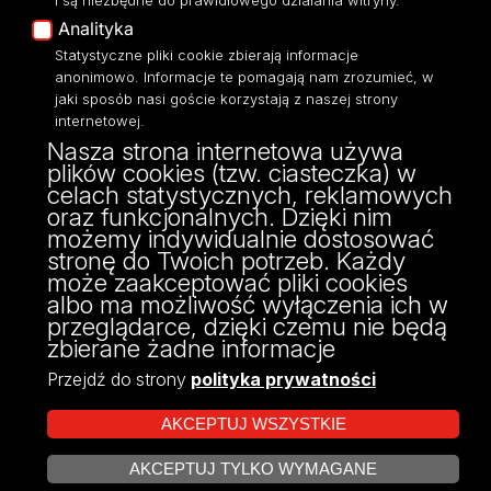
i są niezbędne do prawidłowego działania witryny.
Polityka Prywatności
Analityka
Dostępność
Statystyczne pliki cookie zbierają informacje
anonimowo. Informacje te pomagają nam zrozumieć, w
jaki sposób nasi goście korzystają z naszej strony
internetowej.
Nasza strona internetowa używa
ul. Narutowicza 68, 90-136 Łódź
plików cookies (tzw. ciasteczka) w
NIP: 724 000 32 43
celach statystycznych, reklamowych
Adres do doręczeń elektronicznych (ADE):
oraz funkcjonalnych. Dzięki nim
AE:PL-74796-17640-IHHIV-17
możemy indywidualnie dostosować
KONTAKT
stronę do Twoich potrzeb. Każdy
może zaakceptować pliki cookies
albo ma możliwość wyłączenia ich w
przeglądarce, dzięki czemu nie będą
zbierane żadne informacje
Przejdź do strony
polityka prywatności
AKCEPTUJ WSZYSTKIE
AKCEPTUJ TYLKO WYMAGANE
Projekt Multiportalu UŁ współfinansowany z funduszy Unii Europejskiej w
ZARZĄDZAJ COOKIES