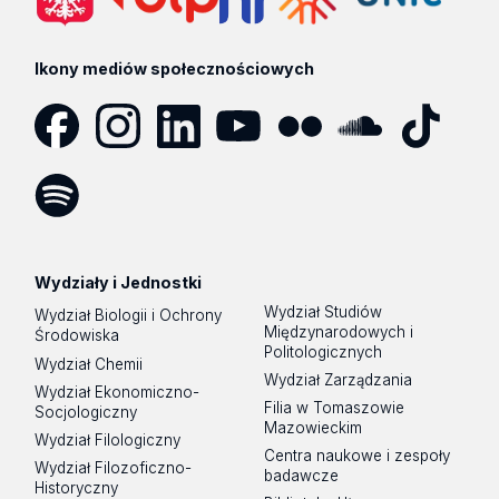
Ikony mediów społecznościowych
Facebook
Instagram
LinkedIn
YouTube
Flickr
SoundCloud
Tik
Tok
Spotify
Podcast
Wydziały i Jednostki
Wydział Studiów
Wydział Biologii i Ochrony
Międzynarodowych i
Środowiska
Politologicznych
Wydział Chemii
Wydział Zarządzania
Wydział Ekonomiczno-
Filia w Tomaszowie
Socjologiczny
Mazowieckim
Wydział Filologiczny
Centra naukowe i zespoły
Wydział Filozoficzno-
badawcze
Historyczny