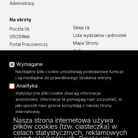
Administracji
Na skróty
Sklep UŁ
Poczta UŁ
Lista wydziałów i jednostek
USOSWeb
Mapa Strony
Portal Pracowniczy
O Stronie
Baza Aktów Własnych
Platforma e-learningowa
Wymagane
Moodle
Niezbędne pliki cookie umożliwiają podstawowe funkcje
Eksperci UŁ
i są niezbędne do prawidłowego działania witryny.
Polityka Prywatności
Analityka
Dostępność
Statystyczne pliki cookie zbierają informacje
anonimowo. Informacje te pomagają nam zrozumieć, w
jaki sposób nasi goście korzystają z naszej strony
internetowej.
Nasza strona internetowa używa
ul. Narutowicza 68, 90-136 Łódź
plików cookies (tzw. ciasteczka) w
NIP: 724 000 32 43
celach statystycznych, reklamowych
Adres do doręczeń elektronicznych (ADE):