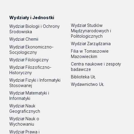
Spotify
Podcast
Wydziały i Jednostki
Wydział Studiów
Wydział Biologii i Ochrony
Międzynarodowych i
Środowiska
Politologicznych
Wydział Chemii
Wydział Zarządzania
Wydział Ekonomiczno-
Filia w Tomaszowie
Socjologiczny
Mazowieckim
Wydział Filologiczny
Centra naukowe i zespoły
Wydział Filozoficzno-
badawcze
Historyczny
Biblioteka UŁ
Wydział Fizyki i Informatyki
Wydawnictwo UŁ
Stosowanej
Wydział Matematyki i
Informatyki
Wydział Nauk
Geograficznych
Wydział Nauk o
Wychowaniu
Wydział Prawa i