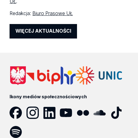
UŁ
.
Redakcja:
Biuro Prasowe UŁ
WIĘCEJ AKTUALNOŚCI
Ikony mediów społecznościowych
Facebook
Instagram
LinkedIn
YouTube
Flickr
SoundCloud
Tik
Tok