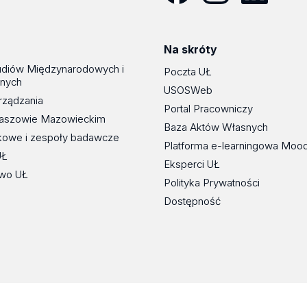
Facebook
Instagram
LinkedIn
YouT
Na skróty
udiów Międzynarodowych i
Poczta UŁ
znych
USOSWeb
rządzania
Portal Pracowniczy
maszowie Mazowieckim
Baza Aktów Własnych
kowe i zespoły badawcze
Platforma e-learningowa Moo
UŁ
Eksperci UŁ
wo UŁ
Polityka Prywatności
Dostępność