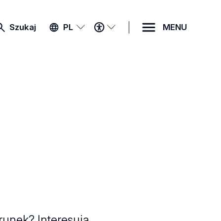
MENU
Szukaj
PL
MENU
DOSTĘPNOŚCI
runek? Interesują