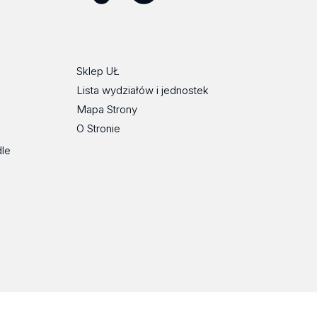
ube
Flickr
SoundCloud
Tik
Spotify
Podcast
Tok
Sklep UŁ
Lista wydziałów i jednostek
Mapa Strony
O Stronie
dle