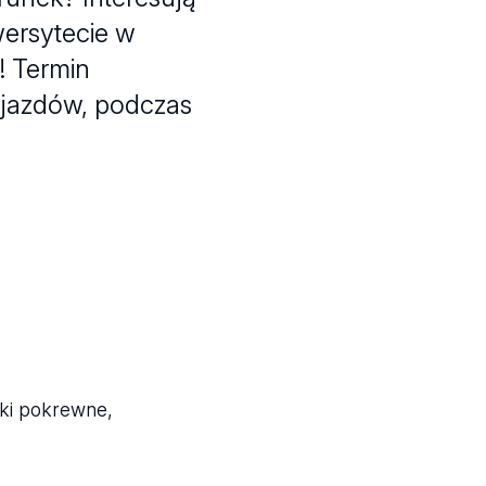
wersytecie w
! Termin
yjazdów, podczas
nki pokrewne,