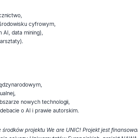
cznictwo,
 środowisku cyfrowym,
 AI, data mining),
rsztaty).
międzynarodowym,
ualnej,
bszarze nowych technologii,
 debacie o AI i prawie autorskim.
 środków projektu We are UNIC! Projekt jest finansow