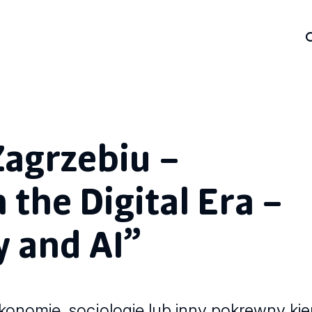
Zagrzebiu –
 the Digital Era –
y and AI”
ekonomię, socjologię lub inny pokrewny kie