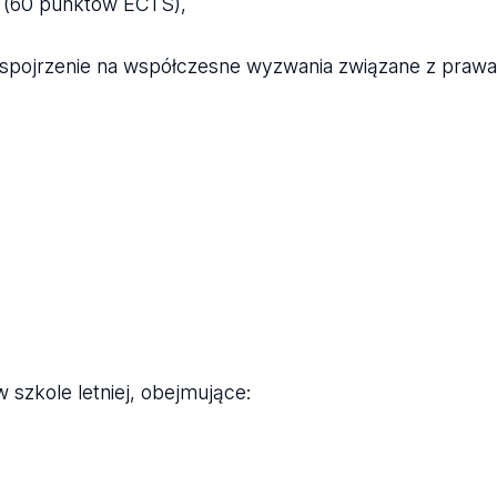
h (60 punktów ECTS),
spojrzenie na współczesne wyzwania związane z prawam
 szkole letniej, obejmujące: