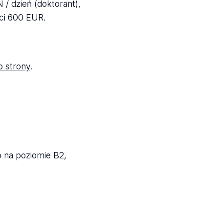
 / dzień (doktorant),
ci 600 EUR.
o strony
.
o na poziomie B2,