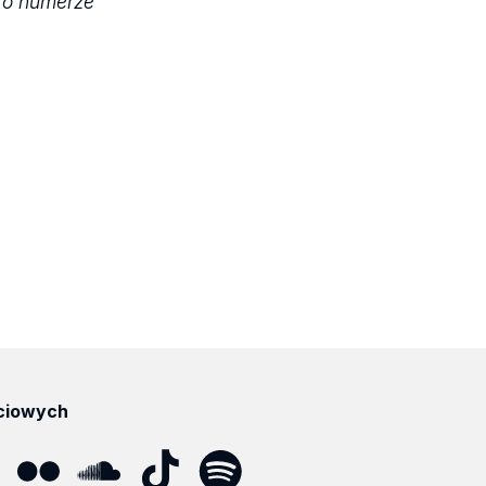
 o numerze
ciowych