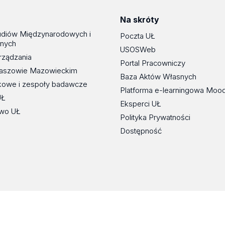
Na skróty
udiów Międzynarodowych i
Poczta UŁ
znych
USOSWeb
rządzania
Portal Pracowniczy
maszowie Mazowieckim
Baza Aktów Własnych
kowe i zespoły badawcze
Platforma e-learningowa Moo
UŁ
Eksperci UŁ
wo UŁ
Polityka Prywatności
Dostępność