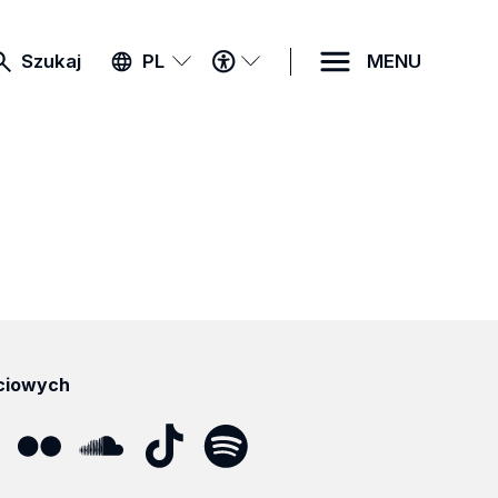
MENU
Szukaj
PL
MENU
DOSTĘPNOŚCI
ciowych
ube
Flickr
SoundCloud
Tik
Spotify
Podcast