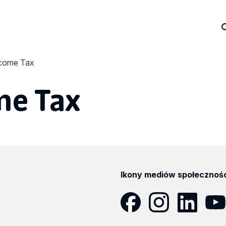
ncome Tax
me Tax
Ikony mediów społecznoś
Facebook
Instagram
LinkedIn
YouT