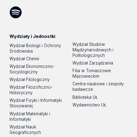
Facebook
Instagram
LinkedIn
YouTube
Flickr
SoundCloud
Tik
Tok
Spotify
Podcast
Wydziały i Jednostki
Wydział Studiów
Wydział Biologii i Ochrony
Międzynarodowych i
Środowiska
Politologicznych
Wydział Chemii
Wydział Zarządzania
Wydział Ekonomiczno-
Filia w Tomaszowie
Socjologiczny
Mazowieckim
Wydział Filologiczny
Centra naukowe i zespoły
Wydział Filozoficzno-
badawcze
Historyczny
Biblioteka UŁ
Wydział Fizyki i Informatyki
Wydawnictwo UŁ
Stosowanej
Wydział Matematyki i
Informatyki
Wydział Nauk
Geograficznych