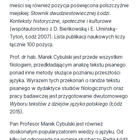
mieści się również pozycja poświęcona polszczyźnie
miejskiej:
Słownik dwudziestowiecznej Łodzi.
Konteksty historyczne, społeczne i kulturowe
(współautorstwo z D. Bieńkowską i E. Umińską-
Tytoń, Łodź 2007). Lista publikacji naukowych liczy
łącznie 100 pozycji.
Prof. dr hab. Marek Cybulski jest przede wszystkim
filologiem, przedkładającym analizę tekstu pisanego
ponad inne metody służące poznaniu przeszłości
języka. Wyrazem tych przekonań o randze tekstu
pisanego w dydaktyce studiów filologicznych oraz
pracy badawczej jest przygotowanie dwutomowego
Wyboru tekstów z dziejów języka polskiego
(Łódź
2015).
Pan Profesor Marek Cybulski jest również
doskonałym popularyzatorem wiedzy o języku. Od
kilku lat odpowiada na pytania słuchaczy Radia Łódź