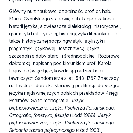
Główny nurt naukowej działalności prof. dr. hab.
Marka Cybulskiego stanowią publikacje z zakresu
historii języka, a zwłaszcza dialektologii historycznej,
gramatyki historycznej, historii języka literackiego, a
także historycznej socjolingwistyki, stylistyki i
pragmatyki językowej. Jest znawcą języka
szczególnie doby staro- i średniopolskiej. Rozprawę
doktorską, napisaną pod kierunkiem prof. Karola
Dejny, poświęcił językowi ksiąg radzieckich i
ławniczych Sandomierza z lat 1543-1767. Znaczący
nurt w Jego dorobku stanowią publikacje dotyczące
języka najdawniejszych polskich przekładów Księgi
Psalmów. Są to monografie:
Język
piętnastowiecznej części Psałterza floriańskiego.
Ortografia, fonetyka, fleksja
(Łódź 1988),
Język
piętnastowiecznej części Psałterza floriańskiego.
Składnia zdania pojedynczego
(Łódź 1993),