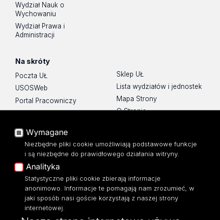
Wydział Nauk o
Wychowaniu
Wydział Prawa i
Administracji
Na skróty
Sklep UŁ
Poczta UŁ
Lista wydziałów i jednostek
USOSWeb
Mapa Strony
Portal Pracowniczy
O Stronie
Baza Aktów Własnych
Platforma e-learningowa
Wymagane
Moodle
Niezbędne pliki cookie umożliwiają podstawowe funkcje
Eksperci UŁ
i są niezbędne do prawidłowego działania witryny.
Polityka Prywatności
Analityka
Dostępność
Statystyczne pliki cookie zbierają informacje
anonimowo. Informacje te pomagają nam zrozumieć, w
jaki sposób nasi goście korzystają z naszej strony
internetowej.
ul. Narutowicza 68, 90-136 Łódź