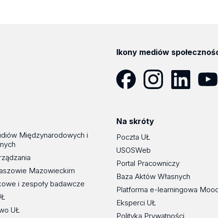
Ikony mediów społecznoś
Facebook
Instagram
LinkedIn
YouT
Na skróty
udiów Międzynarodowych i
Poczta UŁ
znych
USOSWeb
rządzania
Portal Pracowniczy
maszowie Mazowieckim
Baza Aktów Własnych
kowe i zespoły badawcze
Platforma e-learningowa Moo
UŁ
Eksperci UŁ
wo UŁ
Polityka Prywatności