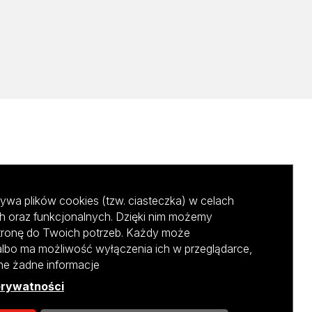
ywa plików cookies (tzw. ciasteczka) w celach
h oraz funkcjonalnych. Dzięki nim możemy
tronę do Twoich potrzeb. Każdy może
albo ma możliwość wyłączenia ich w przeglądarce,
ane żadne informacje
prywatności