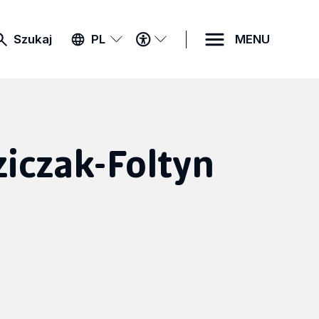
MENU
Szukaj
PL
MENU
DOSTĘPNOŚCI
ziczak-Foltyn