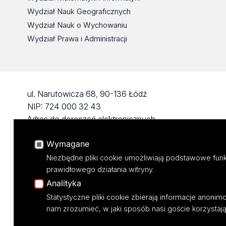
Wydział Nauk Geograficznych
Wydział Nauk o Wychowaniu
Wydział Prawa i Administracji
ul. Narutowicza 68, 90-136 Łódź
NIP: 724 000 32 43
Adres do doręczeń elektronicznych
(ADE): AE:PL-74796-17640-IHHIV-17
Wymagane
KONTAKT
Niezbędne pliki cookie umożliwiają podstawowe funk
prawidłowego działania witryny.
Analityka
Statystyczne pliki cookie zbierają informacje anoni
nam zrozumieć, w jaki sposób nasi goście korzystają 