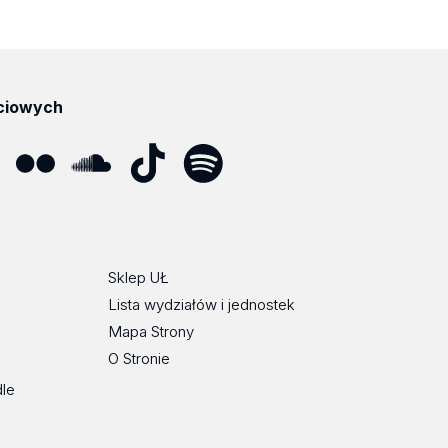
ciowych
ube
Flickr
SoundCloud
Tik
Spotify
Podcast
Tok
Sklep UŁ
Lista wydziałów i jednostek
Mapa Strony
O Stronie
dle