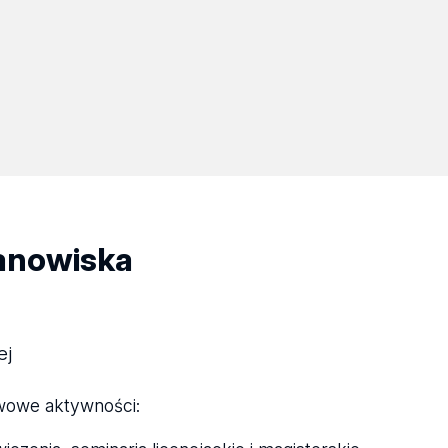
tanowiska
ej
wowe aktywności: