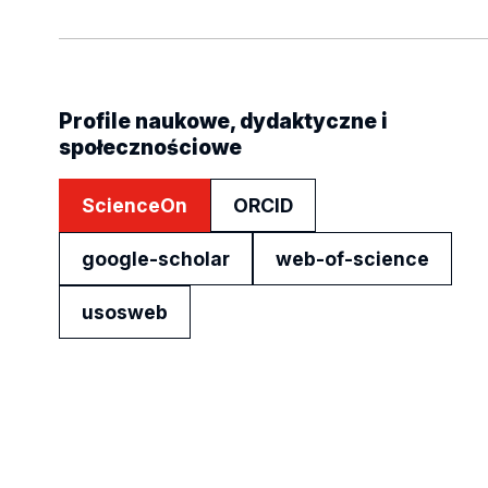
Profile naukowe, dydaktyczne i
społecznościowe
ScienceOn
ORCID
google-scholar
web-of-science
usosweb